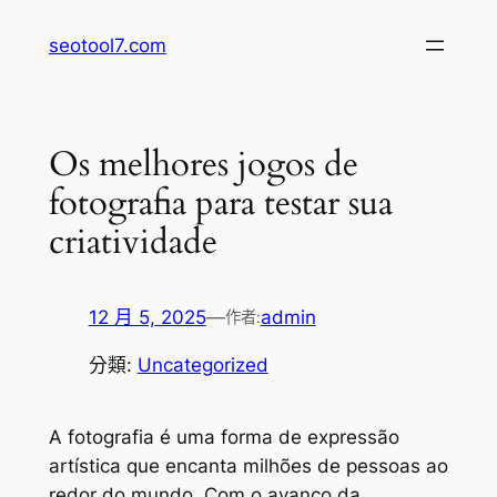
跳
seotool7.com
至
主
要
內
Os melhores jogos de
容
fotografia para testar sua
criatividade
12 月 5, 2025
—
admin
作者:
分類:
Uncategorized
A fotografia é uma forma de expressão
artística que encanta milhões de pessoas ao
redor do mundo. Com o avanço da