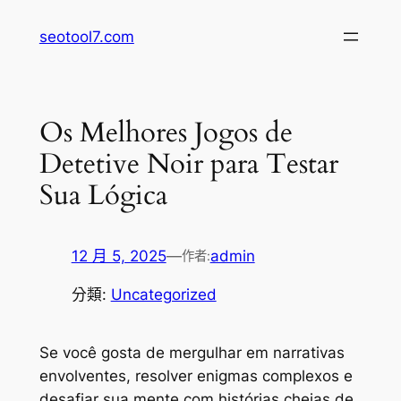
跳
seotool7.com
至
主
要
內
Os Melhores Jogos de
容
Detetive Noir para Testar
Sua Lógica
12 月 5, 2025
—
admin
作者:
分類:
Uncategorized
Se você gosta de mergulhar em narrativas
envolventes, resolver enigmas complexos e
desafiar sua mente com histórias cheias de