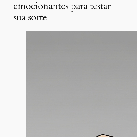
emocionantes para testar
sua sorte