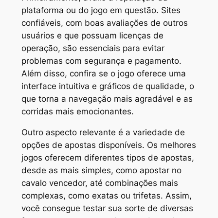
plataforma ou do jogo em questão. Sites
confiáveis, com boas avaliações de outros
usuários e que possuam licenças de
operação, são essenciais para evitar
problemas com segurança e pagamento.
Além disso, confira se o jogo oferece uma
interface intuitiva e gráficos de qualidade, o
que torna a navegação mais agradável e as
corridas mais emocionantes.
Outro aspecto relevante é a variedade de
opções de apostas disponíveis. Os melhores
jogos oferecem diferentes tipos de apostas,
desde as mais simples, como apostar no
cavalo vencedor, até combinações mais
complexas, como exatas ou trifetas. Assim,
você consegue testar sua sorte de diversas