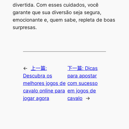
divertida. Com esses cuidados, você
garante que sua diversão seja segura,
emocionante e, quem sabe, repleta de boas
surpresas.
←
上一篇:
下一篇:
Dicas
Descubra os
para apostar
melhores jogos de
com sucesso
cavalo online para
em jogos de
jogar agora
cavalo
→