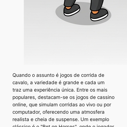
Quando o assunto é jogos de corrida de
cavalo, a variedade é grande e cada um
traz uma experiência única. Entre os mais
populares, destacam-se os jogos de cassino
online, que simulam corridas ao vivo ou por
computador, oferecendo uma atmosfera
realista e cheia de suspense. Um exemplo
clássico é o "Bet on Horses", onde o jogador