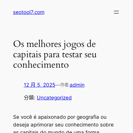
跳
seotool7.com
至
主
要
內
Os melhores jogos de
容
capitais para testar seu
conhecimento
12 月 5, 2025
—
admin
作者:
分類:
Uncategorized
Se você é apaixonado por geografia ou
deseja aprimorar seu conhecimento sobre
as capitais do mundo de uma forma