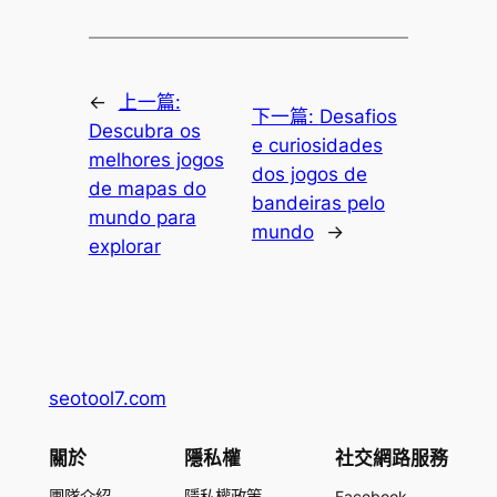
←
上一篇:
下一篇:
Desafios
Descubra os
e curiosidades
melhores jogos
dos jogos de
de mapas do
bandeiras pelo
mundo para
mundo
→
explorar
seotool7.com
關於
隱私權
社交網路服務
團隊介紹
隱私權政策
Facebook