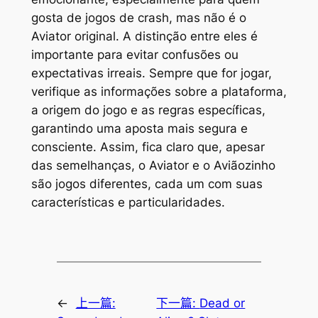
gosta de jogos de crash, mas não é o
Aviator original. A distinção entre eles é
importante para evitar confusões ou
expectativas irreais. Sempre que for jogar,
verifique as informações sobre a plataforma,
a origem do jogo e as regras específicas,
garantindo uma aposta mais segura e
consciente. Assim, fica claro que, apesar
das semelhanças, o Aviator e o Aviãozinho
são jogos diferentes, cada um com suas
características e particularidades.
←
上一篇:
下一篇:
Dead or