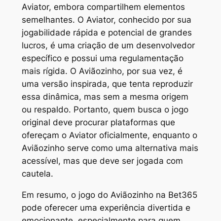
Aviator, embora compartilhem elementos
semelhantes. O Aviator, conhecido por sua
jogabilidade rápida e potencial de grandes
lucros, é uma criação de um desenvolvedor
específico e possui uma regulamentação
mais rígida. O Aviãozinho, por sua vez, é
uma versão inspirada, que tenta reproduzir
essa dinâmica, mas sem a mesma origem
ou respaldo. Portanto, quem busca o jogo
original deve procurar plataformas que
ofereçam o Aviator oficialmente, enquanto o
Aviãozinho serve como uma alternativa mais
acessível, mas que deve ser jogada com
cautela.
Em resumo, o jogo do Aviãozinho na Bet365
pode oferecer uma experiência divertida e
emocionante, especialmente para quem