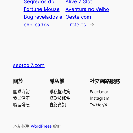
Segredos do
Alive 2 Slot:
Fortune Mouse
Aventura no Velho
Bug revelados e
Oeste com
explicados
Tiroteios
→
seotool7.com
關於
隱私權
社交網路服務
團隊介紹
隱私權政策
Facebook
發展沿革
條款及條件
Instagram
職涯發展
聯絡資訊
Twitter/X
本站採用
WordPress
設計