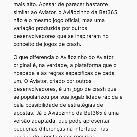
mais alto. Apesar de parecer bastante
similar ao Aviator, o Aviãozinho da Bet365
não é o mesmo jogo oficial, mas uma
variação produzida por outros
desenvolvedores que se inspiraram no
conceito de jogos de crash.
O que diferencia o Aviãozinho do Aviator
original é, na verdade, a plataforma que o
hospeda e as regras específicas de cada
um. O Aviator, criado por outros
desenvolvedores, é um jogo de crash que
se popularizou por sua jogabilidade rápida e
pela possibilidade de estratégias de
apostas. Já o Aviãozinho da Bet365 é uma
versão adaptada, que pode apresentar
pequenas diferenças na interface, nas
opções de aposta e nos recursos