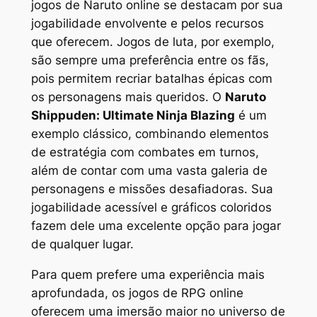
jogos de Naruto online se destacam por sua
jogabilidade envolvente e pelos recursos
que oferecem. Jogos de luta, por exemplo,
são sempre uma preferência entre os fãs,
pois permitem recriar batalhas épicas com
os personagens mais queridos. O
Naruto
Shippuden: Ultimate Ninja Blazing
é um
exemplo clássico, combinando elementos
de estratégia com combates em turnos,
além de contar com uma vasta galeria de
personagens e missões desafiadoras. Sua
jogabilidade acessível e gráficos coloridos
fazem dele uma excelente opção para jogar
de qualquer lugar.
Para quem prefere uma experiência mais
aprofundada, os jogos de RPG online
oferecem uma imersão maior no universo de