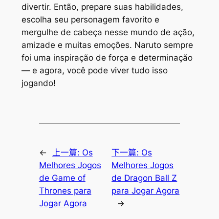
divertir. Então, prepare suas habilidades,
escolha seu personagem favorito e
mergulhe de cabeça nesse mundo de ação,
amizade e muitas emoções. Naruto sempre
foi uma inspiração de força e determinação
— e agora, você pode viver tudo isso
jogando!
←
上一篇:
Os
下一篇:
Os
Melhores Jogos
Melhores Jogos
de Game of
de Dragon Ball Z
Thrones para
para Jogar Agora
Jogar Agora
→