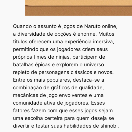
Quando o assunto é jogos de Naruto online,
a diversidade de opções é enorme. Muitos
títulos oferecem uma experiência imersiva,
permitindo que os jogadores criem seus
próprios times de ninjas, participem de
batalhas épicas e explorem o universo
repleto de personagens clássicos e novos.
Entre os mais populares, destaca-se a
combinação de gráficos de qualidade,
mecânicas de jogo envolventes e uma
comunidade ativa de jogadores. Esses
fatores fazem com que esses jogos sejam
uma escolha certeira para quem deseja se
divertir e testar suas habilidades de shinobi.