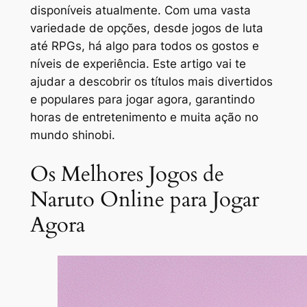
disponíveis atualmente. Com uma vasta
variedade de opções, desde jogos de luta
até RPGs, há algo para todos os gostos e
níveis de experiência. Este artigo vai te
ajudar a descobrir os títulos mais divertidos
e populares para jogar agora, garantindo
horas de entretenimento e muita ação no
mundo shinobi.
Os Melhores Jogos de
Naruto Online para Jogar
Agora