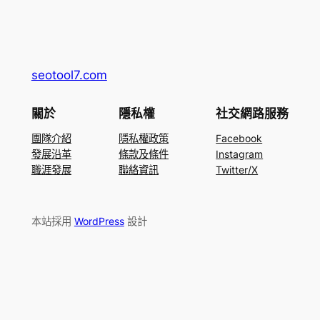
seotool7.com
關於
隱私權
社交網路服務
團隊介紹
隱私權政策
Facebook
發展沿革
條款及條件
Instagram
職涯發展
聯絡資訊
Twitter/X
本站採用
WordPress
設計