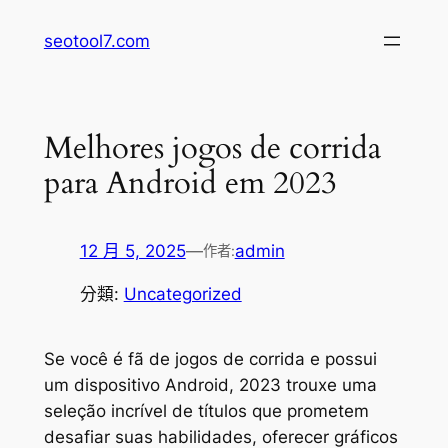
跳
seotool7.com
至
主
要
內
Melhores jogos de corrida
容
para Android em 2023
12 月 5, 2025
—
admin
作者:
分類:
Uncategorized
Se você é fã de jogos de corrida e possui
um dispositivo Android, 2023 trouxe uma
seleção incrível de títulos que prometem
desafiar suas habilidades, oferecer gráficos