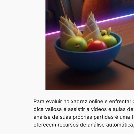
Para evoluir no xadrez online e enfrentar
dica valiosa é assistir a vídeos e aulas 
análise de suas próprias partidas é uma 
oferecem recursos de análise automática,