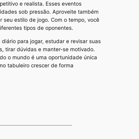
etitivo e realista. Esses eventos
ilidades sob pressão. Aproveite também
ar seu estilo de jogo. Com o tempo, você
iferentes tipos de oponentes.
diário para jogar, estudar e revisar suas
, tirar dúvidas e manter-se motivado.
todo o mundo é uma oportunidade única
no tabuleiro crescer de forma