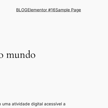
BLOG
Elementor #16
Sample Page
o o mundo
 uma atividade digital acessível a