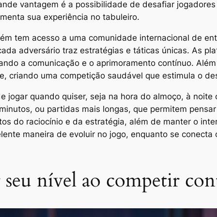
rande vantagem é a possibilidade de desafiar jogadores
umenta sua experiência no tabuleiro.
bém tem acesso a uma comunidade internacional de entus
ada adversário traz estratégias e táticas únicas. As p
litando a comunicação e o aprimoramento contínuo. Além 
e, criando uma competição saudável que estimula o de
 de jogar quando quiser, seja na hora do almoço, à noit
5 minutos, ou partidas mais longas, que permitem pensa
tos do raciocínio e da estratégia, além de manter o in
elente maneira de evoluir no jogo, enquanto se conec
r seu nível ao competir co