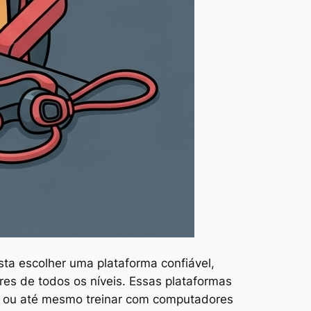
sta escolher uma plataforma confiável,
res de todos os níveis. Essas plataformas
os ou até mesmo treinar com computadores