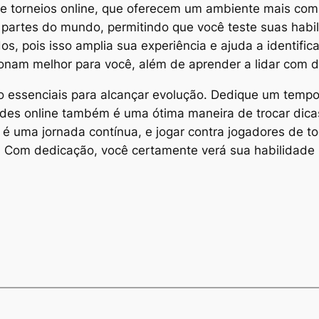
de torneios online, que oferecem um ambiente mais comp
 partes do mundo, permitindo que você teste suas hab
os, pois isso amplia sua experiência e ajuda a identific
ionam melhor para você, além de aprender a lidar com d
são essenciais para alcançar evolução. Dedique um tempo 
ades online também é uma ótima maneira de trocar dicas
é uma jornada contínua, e jogar contra jogadores de 
. Com dedicação, você certamente verá sua habilidade 