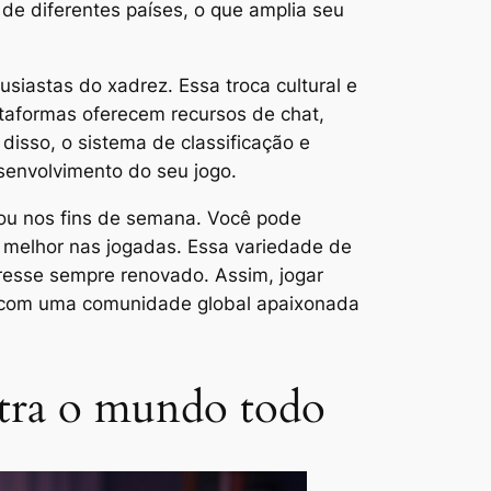
 de diferentes países, o que amplia seu
iastas do xadrez. Essa troca cultural e
lataformas oferecem recursos de chat,
disso, o sistema de classificação e
senvolvimento do seu jogo.
e ou nos fins de semana. Você pode
r melhor nas jogadas. Essa variedade de
teresse sempre renovado. Assim, jogar
ta com uma comunidade global apaixonada
ntra o mundo todo