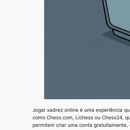
Jogar xadrez online é uma experiência qu
como Chess.com, Lichess ou Chess24, que 
permitem criar uma conta gratuitamente,