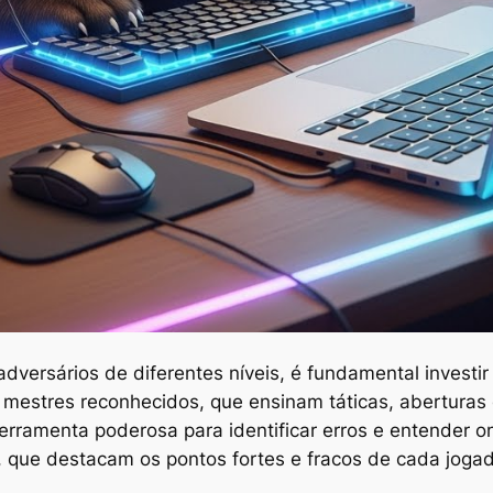
 adversários de diferentes níveis, é fundamental invest
de mestres reconhecidos, que ensinam táticas, aberturas 
ferramenta poderosa para identificar erros e entender 
 que destacam os pontos fortes e fracos de cada jogada