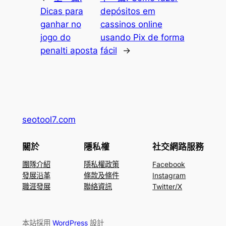
Dicas para
depósitos em
ganhar no
cassinos online
jogo do
usando Pix de forma
penalti aposta
fácil
→
seotool7.com
關於
隱私權
社交網路服務
團隊介紹
隱私權政策
Facebook
發展沿革
條款及條件
Instagram
職涯發展
聯絡資訊
Twitter/X
本站採用
WordPress
設計