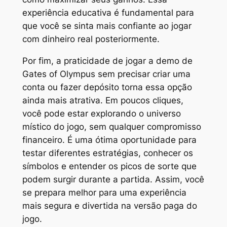
experiência educativa é fundamental para
que você se sinta mais confiante ao jogar
com dinheiro real posteriormente.
Por fim, a praticidade de jogar a demo de
Gates of Olympus sem precisar criar uma
conta ou fazer depósito torna essa opção
ainda mais atrativa. Em poucos cliques,
você pode estar explorando o universo
místico do jogo, sem qualquer compromisso
financeiro. É uma ótima oportunidade para
testar diferentes estratégias, conhecer os
símbolos e entender os picos de sorte que
podem surgir durante a partida. Assim, você
se prepara melhor para uma experiência
mais segura e divertida na versão paga do
jogo.