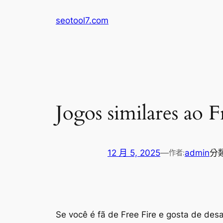
跳
seotool7.com
至
主
要
內
容
Jogos similares ao 
12 月 5, 2025
—
admin
分
作者:
Se você é fã de Free Fire e gosta de desa