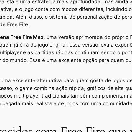
ealista e uma estratégia mais aprofundada, mas ainda 
va, e o jogo conta com modos diferentes, incluindo o c
ápida. Além disso, o sistema de personalização de pe
de Free Fire.
ena Free Fire Max
, uma versão aprimorada do próprio 
uem já é fã do jogo original, essa versão leva a experiê
tiplayer e as partidas rápidas continuam sendo o pon
or do mundo. Essa é uma excelente opção para quem qu
ma excelente alternativa para quem gosta de jogos de 
esso, o game combina ação rápida, gráficos de alta qu
 modos multiplayer tradicionais também complementam 
 pegada mais realista e de jogos com uma comunidade 
ecidos com Free Fire que 