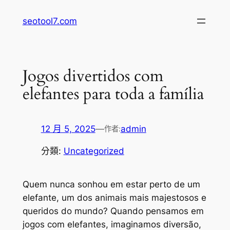
跳
seotool7.com
至
主
要
內
Jogos divertidos com
容
elefantes para toda a família
12 月 5, 2025
—
admin
作者:
分類:
Uncategorized
Quem nunca sonhou em estar perto de um
elefante, um dos animais mais majestosos e
queridos do mundo? Quando pensamos em
jogos com elefantes, imaginamos diversão,