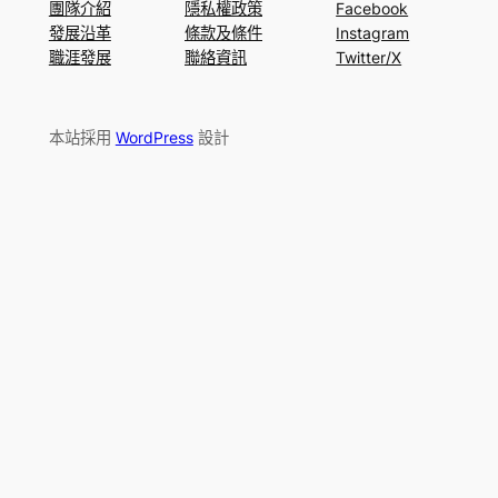
團隊介紹
隱私權政策
Facebook
發展沿革
條款及條件
Instagram
職涯發展
聯絡資訊
Twitter/X
本站採用
WordPress
設計