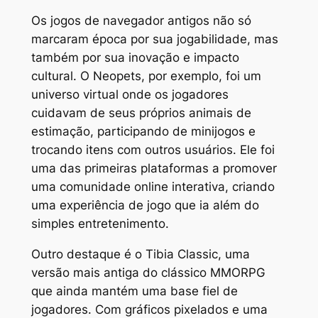
Os jogos de navegador antigos não só
marcaram época por sua jogabilidade, mas
também por sua inovação e impacto
cultural. O
Neopets
, por exemplo, foi um
universo virtual onde os jogadores
cuidavam de seus próprios animais de
estimação, participando de minijogos e
trocando itens com outros usuários. Ele foi
uma das primeiras plataformas a promover
uma comunidade online interativa, criando
uma experiência de jogo que ia além do
simples entretenimento.
Outro destaque é o
Tibia Classic
, uma
versão mais antiga do clássico MMORPG
que ainda mantém uma base fiel de
jogadores. Com gráficos pixelados e uma