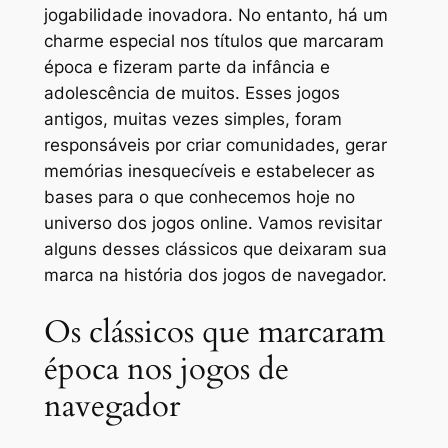
jogabilidade inovadora. No entanto, há um
charme especial nos títulos que marcaram
época e fizeram parte da infância e
adolescência de muitos. Esses jogos
antigos, muitas vezes simples, foram
responsáveis por criar comunidades, gerar
memórias inesquecíveis e estabelecer as
bases para o que conhecemos hoje no
universo dos jogos online. Vamos revisitar
alguns desses clássicos que deixaram sua
marca na história dos jogos de navegador.
Os clássicos que marcaram
época nos jogos de
navegador