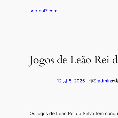
跳
seotool7.com
至
主
要
內
容
Jogos de Leão Rei d
12 月 5, 2025
—
admin
分
作者:
Os jogos de Leão Rei da Selva têm conq