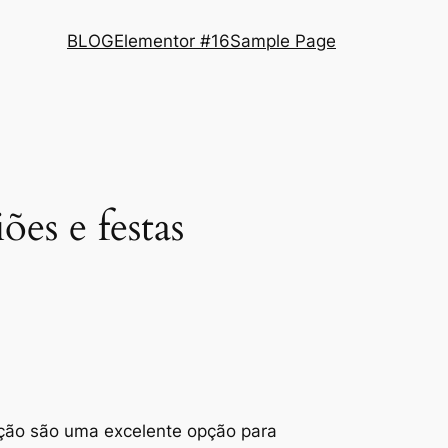
BLOG
Elementor #16
Sample Page
es e festas
ação são uma excelente opção para