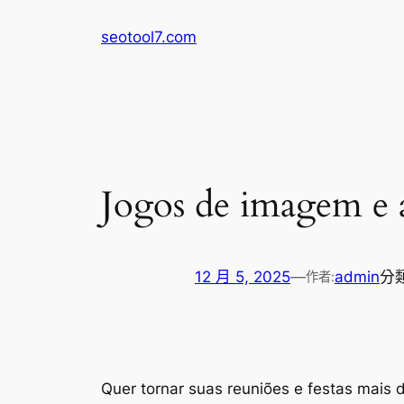
跳
seotool7.com
至
主
要
內
容
Jogos de imagem e a
12 月 5, 2025
—
admin
分
作者:
Quer tornar suas reuniões e festas mais