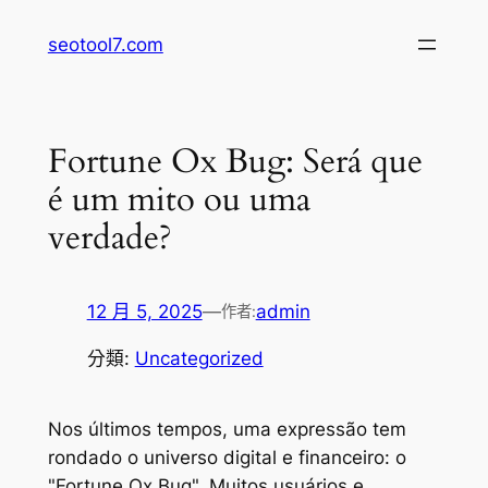
跳
seotool7.com
至
主
要
內
Fortune Ox Bug: Será que
容
é um mito ou uma
verdade?
12 月 5, 2025
—
admin
作者:
分類:
Uncategorized
Nos últimos tempos, uma expressão tem
rondado o universo digital e financeiro: o
"Fortune Ox Bug". Muitos usuários e