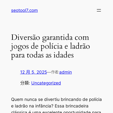
跳
seotool7.com
至
主
要
內
Diversão garantida com
容
jogos de polícia e ladrão
para todas as idades
12 月 5, 2025
—
admin
作者:
分類:
Uncategorized
Quem nunca se divertiu brincando de polícia
e ladrão na infância? Essa brincadeira
clássica é uma excelente oportunidade para