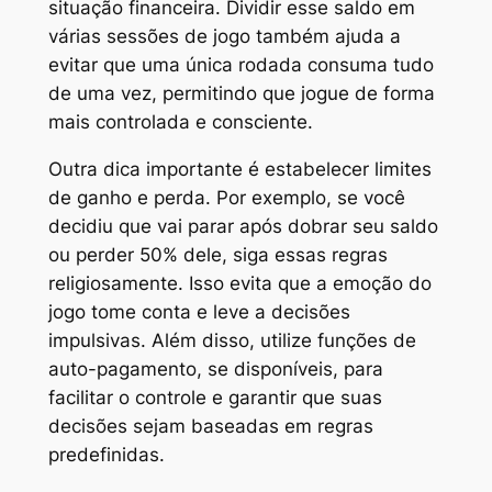
situação financeira. Dividir esse saldo em
várias sessões de jogo também ajuda a
evitar que uma única rodada consuma tudo
de uma vez, permitindo que jogue de forma
mais controlada e consciente.
Outra dica importante é estabelecer limites
de ganho e perda. Por exemplo, se você
decidiu que vai parar após dobrar seu saldo
ou perder 50% dele, siga essas regras
religiosamente. Isso evita que a emoção do
jogo tome conta e leve a decisões
impulsivas. Além disso, utilize funções de
auto-pagamento, se disponíveis, para
facilitar o controle e garantir que suas
decisões sejam baseadas em regras
predefinidas.