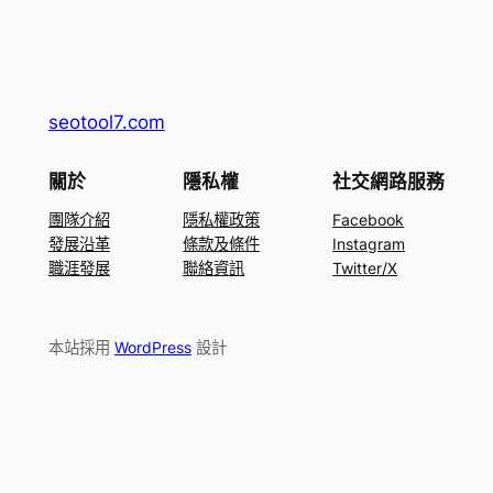
seotool7.com
關於
隱私權
社交網路服務
團隊介紹
隱私權政策
Facebook
發展沿革
條款及條件
Instagram
職涯發展
聯絡資訊
Twitter/X
本站採用
WordPress
設計