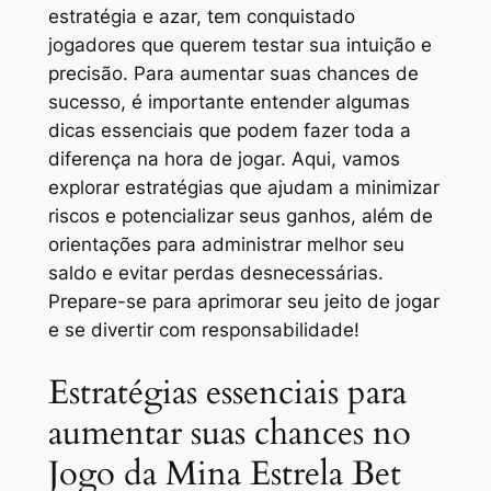
estratégia e azar, tem conquistado
jogadores que querem testar sua intuição e
precisão. Para aumentar suas chances de
sucesso, é importante entender algumas
dicas essenciais que podem fazer toda a
diferença na hora de jogar. Aqui, vamos
explorar estratégias que ajudam a minimizar
riscos e potencializar seus ganhos, além de
orientações para administrar melhor seu
saldo e evitar perdas desnecessárias.
Prepare-se para aprimorar seu jeito de jogar
e se divertir com responsabilidade!
Estratégias essenciais para
aumentar suas chances no
Jogo da Mina Estrela Bet