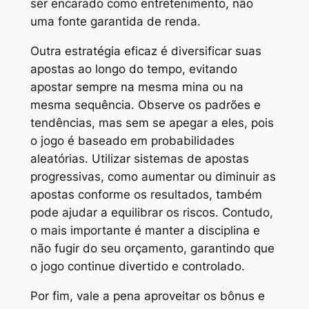
ser encarado como entretenimento, não
uma fonte garantida de renda.
Outra estratégia eficaz é diversificar suas
apostas ao longo do tempo, evitando
apostar sempre na mesma mina ou na
mesma sequência. Observe os padrões e
tendências, mas sem se apegar a eles, pois
o jogo é baseado em probabilidades
aleatórias. Utilizar sistemas de apostas
progressivas, como aumentar ou diminuir as
apostas conforme os resultados, também
pode ajudar a equilibrar os riscos. Contudo,
o mais importante é manter a disciplina e
não fugir do seu orçamento, garantindo que
o jogo continue divertido e controlado.
Por fim, vale a pena aproveitar os bônus e