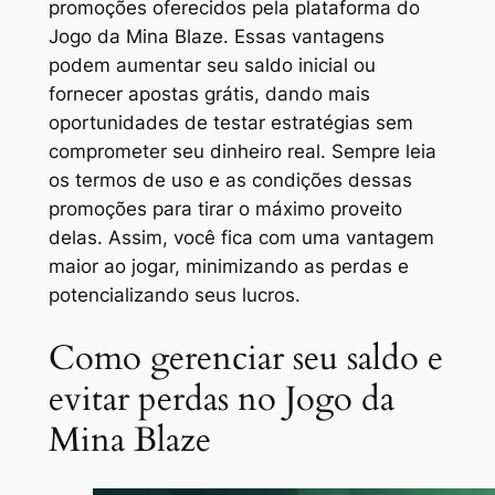
promoções oferecidos pela plataforma do
Jogo da Mina Blaze. Essas vantagens
podem aumentar seu saldo inicial ou
fornecer apostas grátis, dando mais
oportunidades de testar estratégias sem
comprometer seu dinheiro real. Sempre leia
os termos de uso e as condições dessas
promoções para tirar o máximo proveito
delas. Assim, você fica com uma vantagem
maior ao jogar, minimizando as perdas e
potencializando seus lucros.
Como gerenciar seu saldo e
evitar perdas no Jogo da
Mina Blaze