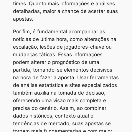
times. Quanto mais informações e análises
detalhadas, maior a chance de acertar suas
apostas.
Por fim, é fundamental acompanhar as
notícias de última hora, como alterações na
escalação, lesões de jogadores-chave ou
mudanças táticas. Essas informações
podem alterar o prognóstico de uma
partida, tornando-se elementos decisivos
na hora de fazer a aposta. Usar ferramentas
de análise estatística e sites especializados
também auxilia na tomada de decisão,
oferecendo uma visão mais completa e
precisa do cenário. Assim, ao combinar
dados históricos, contexto atual e
tendências de mercado, suas apostas se
tornam mais fundamentadas e com maior