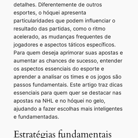
detalhes. Diferentemente de outros
esportes, o hóquei apresenta
particularidades que podem influenciar o
resultado das partidas, como o ritmo
acelerado, as mudanças frequentes de
jogadores e aspectos táticos específicos.
Para quem deseja aprimorar suas apostas e
aumentar as chances de sucesso, entender
os aspectos essenciais do esporte e
aprender a analisar os times e os jogos são
passos fundamentais. Este artigo traz dicas
essenciais para quem quer se destacar nas
apostas na NHL e no hóquei no gelo,
ajudando a fazer escolhas mais inteligentes
e fundamentadas.
Estratégias fundamentais