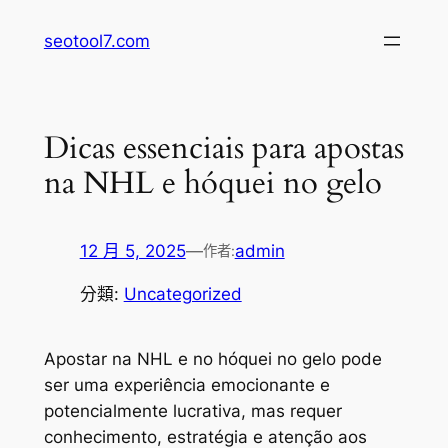
跳
seotool7.com
至
主
要
內
Dicas essenciais para apostas
容
na NHL e hóquei no gelo
12 月 5, 2025
—
admin
作者:
分類:
Uncategorized
Apostar na NHL e no hóquei no gelo pode
ser uma experiência emocionante e
potencialmente lucrativa, mas requer
conhecimento, estratégia e atenção aos