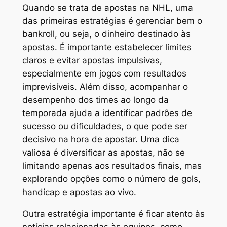
Quando se trata de apostas na NHL, uma
das primeiras estratégias é gerenciar bem o
bankroll, ou seja, o dinheiro destinado às
apostas. É importante estabelecer limites
claros e evitar apostas impulsivas,
especialmente em jogos com resultados
imprevisíveis. Além disso, acompanhar o
desempenho dos times ao longo da
temporada ajuda a identificar padrões de
sucesso ou dificuldades, o que pode ser
decisivo na hora de apostar. Uma dica
valiosa é diversificar as apostas, não se
limitando apenas aos resultados finais, mas
explorando opções como o número de gols,
handicap e apostas ao vivo.
Outra estratégia importante é ficar atento às