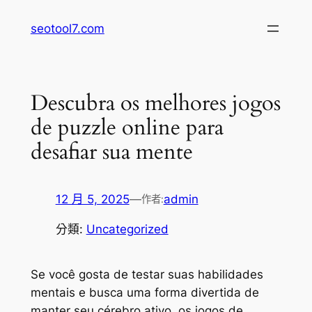
跳
seotool7.com
至
主
要
內
Descubra os melhores jogos
容
de puzzle online para
desafiar sua mente
12 月 5, 2025
—
admin
作者:
分類:
Uncategorized
Se você gosta de testar suas habilidades
mentais e busca uma forma divertida de
manter seu cérebro ativo, os jogos de