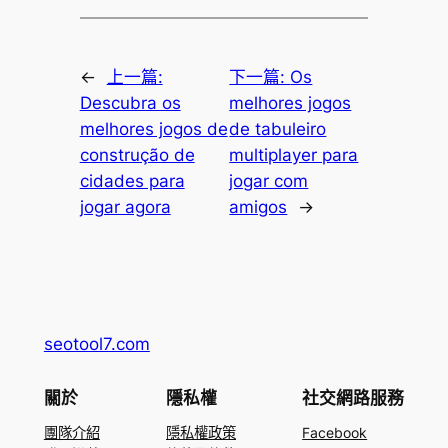
←
上一篇:
下一篇:
Os
Descubra os
melhores jogos
melhores jogos de
de tabuleiro
construção de
multiplayer para
cidades para
jogar com
jogar agora
amigos
→
seotool7.com
關於
隱私權
社交網路服務
團隊介紹
隱私權政策
Facebook