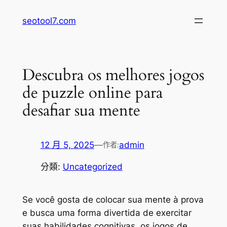
跳
seotool7.com
至
主
要
內
Descubra os melhores jogos
容
de puzzle online para
desafiar sua mente
12 月 5, 2025
—
admin
作者:
分類:
Uncategorized
Se você gosta de colocar sua mente à prova
e busca uma forma divertida de exercitar
suas habilidades cognitivas, os jogos de