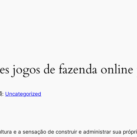
s jogos de fazenda online 
類:
Uncategorized
ltura e a sensação de construir e administrar sua própr