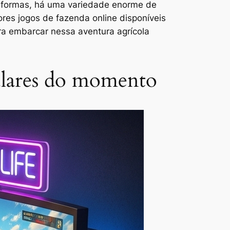
ataformas, há uma variedade enorme de
ores jogos de fazenda online disponíveis
a embarcar nessa aventura agrícola
ulares do momento