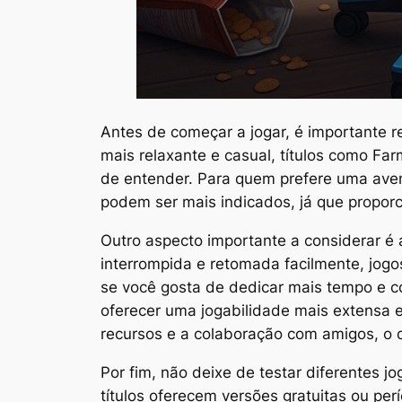
Antes de começar a jogar, é importante r
mais relaxante e casual, títulos como
Farm
de entender. Para quem prefere uma ave
podem ser mais indicados, já que propor
Outro aspecto importante a considerar é
interrompida e retomada facilmente, jog
se você gosta de dedicar mais tempo e c
oferecer uma jogabilidade mais extensa e
recursos e a colaboração com amigos, o q
Por fim, não deixe de testar diferentes j
títulos oferecem versões gratuitas ou p