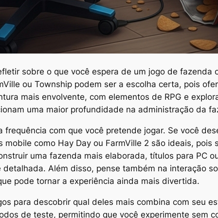
efletir sobre o que você espera de um jogo de fazenda 
Ville
ou
Township
podem ser a escolha certa, pois ofer
ntura mais envolvente, com elementos de RPG e explor
cionam uma maior profundidade na administração da faz
 a frequência com que você pretende jogar. Se você des
os mobile como
Hay Day
ou
FarmVille 2
são ideais, pois 
onstruir uma fazenda mais elaborada, títulos para PC 
 detalhada. Além disso, pense também na interação soc
ue pode tornar a experiência ainda mais divertida.
ogos para descobrir qual deles mais combina com seu est
eríodos de teste, permitindo que você experimente sem 