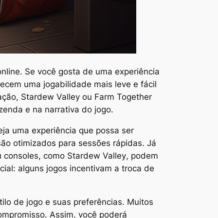
online. Se você gosta de uma experiência
ecem uma jogabilidade mais leve e fácil
ação,
Stardew Valley
ou
Farm Together
enda e na narrativa do jogo.
eja uma experiência que possa ser
são otimizados para sessões rápidas. Já
ou consoles, como
Stardew Valley
, podem
ial: alguns jogos incentivam a troca de
ilo de jogo e suas preferências. Muitos
compromisso. Assim, você poderá