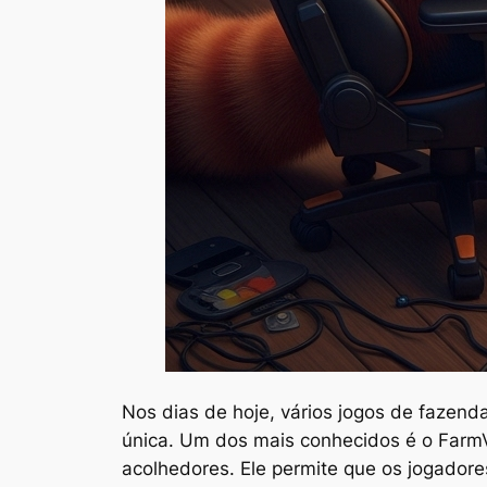
Nos dias de hoje, vários jogos de fazen
única. Um dos mais conhecidos é o
FarmV
acolhedores. Ele permite que os jogador