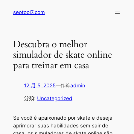
跳
seotool7.com
至
主
要
內
Descubra o melhor
容
simulador de skate online
para treinar em casa
12 月 5, 2025
—
admin
作者:
分類:
Uncategorized
Se você é apaixonado por skate e deseja
aprimorar suas habilidades sem sair de
casa, os simuladores de skate online são