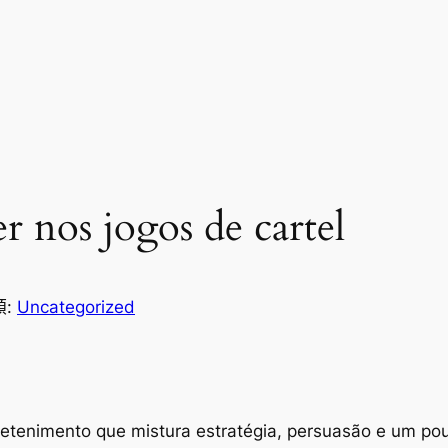
 nos jogos de cartel
類:
Uncategorized
retenimento que mistura estratégia, persuasão e um po