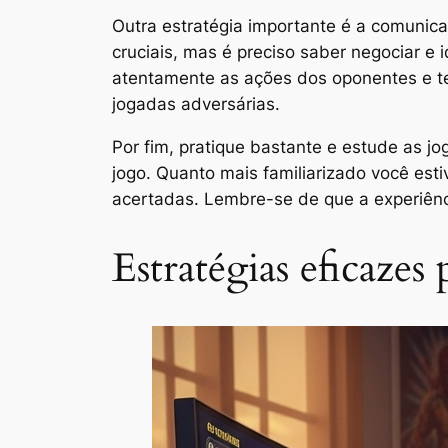
Outra estratégia importante é a comunica
cruciais, mas é preciso saber negociar e 
atentamente as ações dos oponentes e te
jogadas adversárias.
Por fim, pratique bastante e estude as 
jogo. Quanto mais familiarizado você est
acertadas. Lembre-se de que a experiênc
Estratégias eficazes