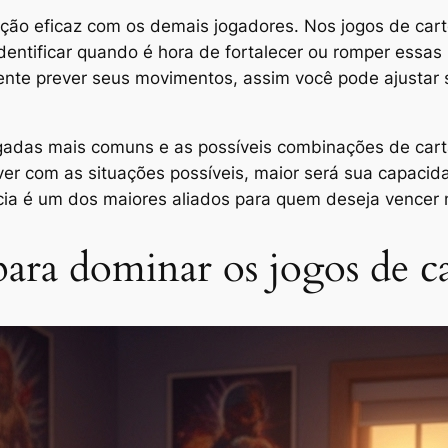
ção eficaz com os demais jogadores. Nos jogos de cart
identificar quando é hora de fortalecer ou romper essas
nte prever seus movimentos, assim você pode ajustar s
jogadas mais comuns e as possíveis combinações de car
iver com as situações possíveis, maior será sua capaci
ia é um dos maiores aliados para quem deseja vencer n
 para dominar os jogos de ca