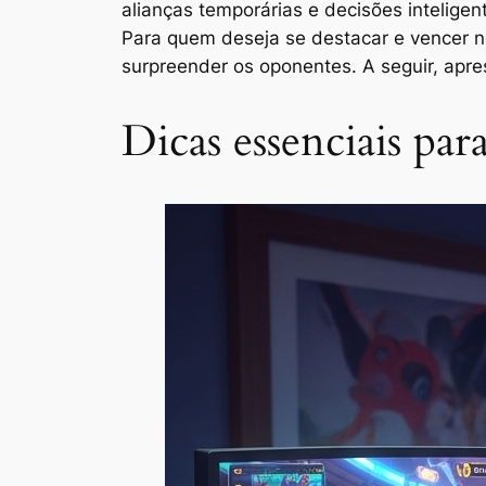
alianças temporárias e decisões inteligen
Para quem deseja se destacar e vencer n
surpreender os oponentes. A seguir, apres
Dicas essenciais par