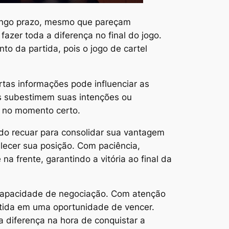
 longo prazo, mesmo que pareçam
zer toda a diferença no final do jogo.
o da partida, pois o jogo de cartel
rtas informações pode influenciar as
os subestimem suas intenções ou
s no momento certo.
ndo recuar para consolidar sua vantagem
lecer sua posição. Com paciência,
a frente, garantindo a vitória ao final da
a capacidade de negociação. Com atenção
rtida em uma oportunidade de vencer.
a diferença na hora de conquistar a