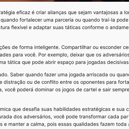
ratégia eficaz é criar alianças que sejam vantajosas a
ndo fortalecer uma parceria ou quando traí-la pode fa
ura flexível e adaptar suas táticas conforme o andament
ações de forma inteligente. Compartilhar ou esconder ce
dades para você. Por exemplo, deixar que os adversári
ma tática que pode abrir espaço para jogadas decisiva
 tudo. Saber quando fazer uma jogada arriscada ou qua
distração ou de conflito entre os oponentes para forta
você poderá dominar os jogos de cartel e sair sempre n
âmica que desafia suas habilidades estratégicas e su
apurada dos adversários, você pode transformar cada pa
s e manter a calma, pois essas qualidades fazem toda 