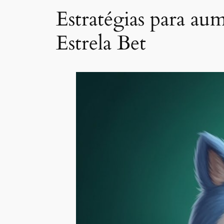
Estratégias para au
Estrela Bet