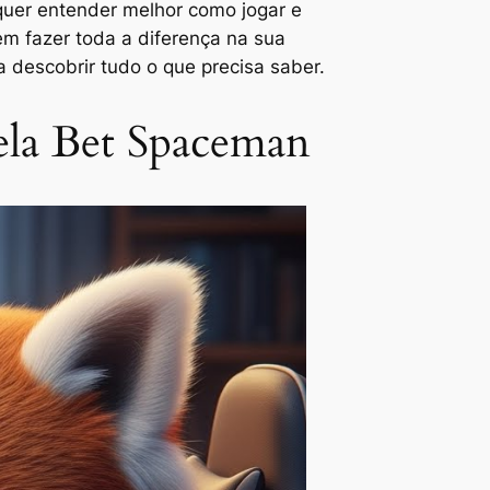
uer entender melhor como jogar e
dem fazer toda a diferença na sua
 descobrir tudo o que precisa saber.
rela Bet Spaceman