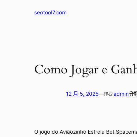
跳
seotool7.com
至
主
要
內
容
Como Jogar e Ganha
12 月 5, 2025
—
admin
分
作者:
O jogo do Aviãozinho Estrela Bet Spacem