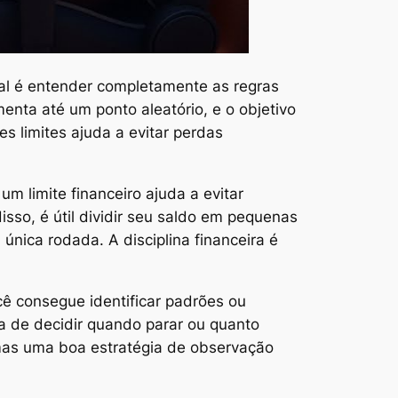
tal é entender completamente as regras
nta até um ponto aleatório, e o objetivo
es limites ajuda a evitar perdas
m limite financeiro ajuda a evitar
isso, é útil dividir seu saldo em pequenas
única rodada. A disciplina financeira é
cê consegue identificar padrões ou
a de decidir quando parar ou quanto
mas uma boa estratégia de observação