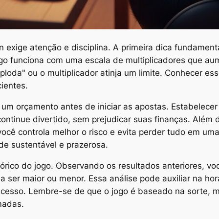
 exige atenção e disciplina. A primeira dica fundamen
go funciona com uma escala de multiplicadores que aume
ploda" ou o multiplicador atinja um limite. Conhecer ess
ientes.
um orçamento antes de iniciar as apostas. Estabelecer u
ontinue divertido, sem prejudicar suas finanças. Além d
ocê controla melhor o risco e evita perder tudo em uma 
de sustentável e prazerosa.
rico do jogo. Observando os resultados anteriores, vo
 ser maior ou menor. Essa análise pode auxiliar na hor
cesso. Lembre-se de que o jogo é baseado na sorte, 
madas.