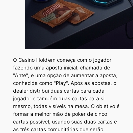
O Casino Hold’em começa com o jogador
fazendo uma aposta inicial, chamada de
"Ante", e uma opção de aumentar a aposta,
conhecida como "Play". Após as apostas, o
dealer distribui duas cartas para cada
jogador e também duas cartas para si
mesmo, todas visíveis na mesa. O objetivo é
formar a melhor mão de poker de cinco
cartas possível, usando suas duas cartas e
as três cartas comunitárias que serão