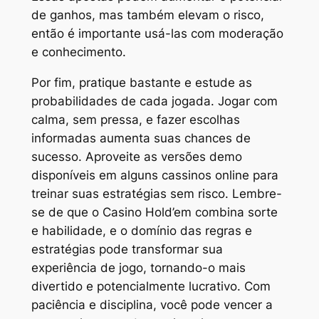
de ganhos, mas também elevam o risco,
então é importante usá-las com moderação
e conhecimento.
Por fim, pratique bastante e estude as
probabilidades de cada jogada. Jogar com
calma, sem pressa, e fazer escolhas
informadas aumenta suas chances de
sucesso. Aproveite as versões demo
disponíveis em alguns cassinos online para
treinar suas estratégias sem risco. Lembre-
se de que o Casino Hold’em combina sorte
e habilidade, e o domínio das regras e
estratégias pode transformar sua
experiência de jogo, tornando-o mais
divertido e potencialmente lucrativo. Com
paciência e disciplina, você pode vencer a