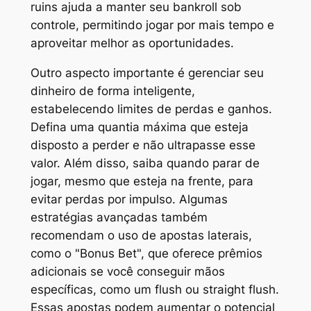
ruins ajuda a manter seu bankroll sob
controle, permitindo jogar por mais tempo e
aproveitar melhor as oportunidades.
Outro aspecto importante é gerenciar seu
dinheiro de forma inteligente,
estabelecendo limites de perdas e ganhos.
Defina uma quantia máxima que esteja
disposto a perder e não ultrapasse esse
valor. Além disso, saiba quando parar de
jogar, mesmo que esteja na frente, para
evitar perdas por impulso. Algumas
estratégias avançadas também
recomendam o uso de apostas laterais,
como o "Bonus Bet", que oferece prêmios
adicionais se você conseguir mãos
específicas, como um flush ou straight flush.
Essas apostas podem aumentar o potencial