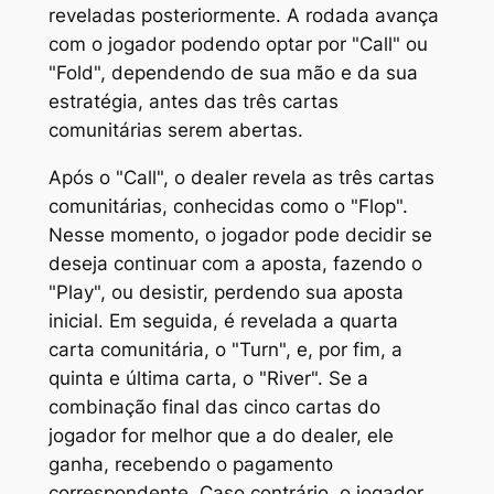
reveladas posteriormente. A rodada avança
com o jogador podendo optar por "Call" ou
"Fold", dependendo de sua mão e da sua
estratégia, antes das três cartas
comunitárias serem abertas.
Após o "Call", o dealer revela as três cartas
comunitárias, conhecidas como o "Flop".
Nesse momento, o jogador pode decidir se
deseja continuar com a aposta, fazendo o
"Play", ou desistir, perdendo sua aposta
inicial. Em seguida, é revelada a quarta
carta comunitária, o "Turn", e, por fim, a
quinta e última carta, o "River". Se a
combinação final das cinco cartas do
jogador for melhor que a do dealer, ele
ganha, recebendo o pagamento
correspondente. Caso contrário, o jogador