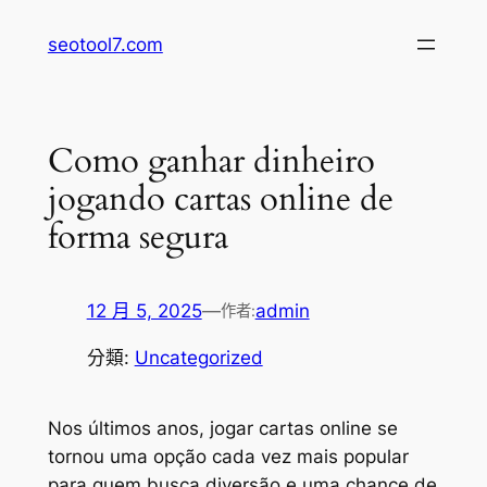
跳
seotool7.com
至
主
要
內
Como ganhar dinheiro
容
jogando cartas online de
forma segura
12 月 5, 2025
—
admin
作者:
分類:
Uncategorized
Nos últimos anos, jogar cartas online se
tornou uma opção cada vez mais popular
para quem busca diversão e uma chance de