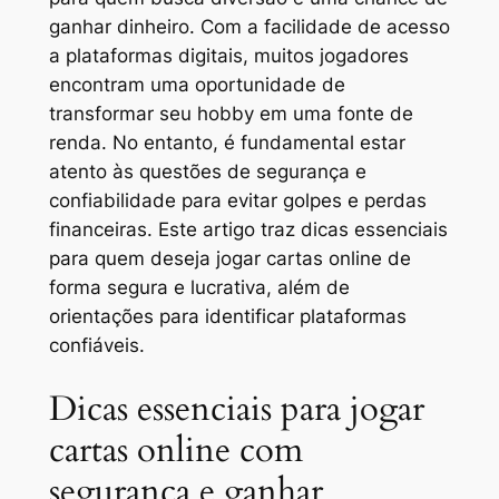
ganhar dinheiro. Com a facilidade de acesso
a plataformas digitais, muitos jogadores
encontram uma oportunidade de
transformar seu hobby em uma fonte de
renda. No entanto, é fundamental estar
atento às questões de segurança e
confiabilidade para evitar golpes e perdas
financeiras. Este artigo traz dicas essenciais
para quem deseja jogar cartas online de
forma segura e lucrativa, além de
orientações para identificar plataformas
confiáveis.
Dicas essenciais para jogar
cartas online com
segurança e ganhar