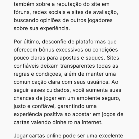
também sobre a reputação do site em
fóruns, redes sociais e sites de avaliação,
buscando opiniões de outros jogadores
sobre sua experiência.
Por último, desconfie de plataformas que
oferecem bônus excessivos ou condições
pouco claras para apostas e saques. Sites
confiáveis deixam transparentes todas as
regras e condições, além de manter uma
comunicação clara com seus usuários. Ao
seguir esses cuidados, você aumenta suas
chances de jogar em um ambiente seguro,
justo e confiável, garantindo uma
experiência positiva ao apostar em jogos de
cartas valendo dinheiro na internet.
Jogar cartas online pode ser uma excelente