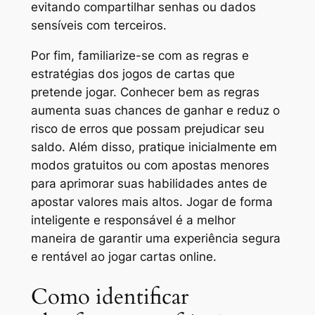
evitando compartilhar senhas ou dados
sensíveis com terceiros.
Por fim, familiarize-se com as regras e
estratégias dos jogos de cartas que
pretende jogar. Conhecer bem as regras
aumenta suas chances de ganhar e reduz o
risco de erros que possam prejudicar seu
saldo. Além disso, pratique inicialmente em
modos gratuitos ou com apostas menores
para aprimorar suas habilidades antes de
apostar valores mais altos. Jogar de forma
inteligente e responsável é a melhor
maneira de garantir uma experiência segura
e rentável ao jogar cartas online.
Como identificar