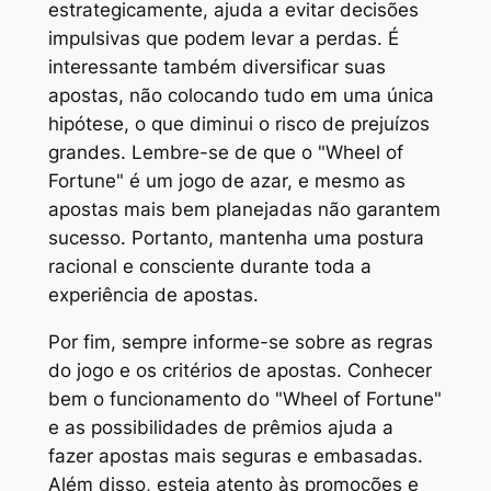
estrategicamente, ajuda a evitar decisões
impulsivas que podem levar a perdas. É
interessante também diversificar suas
apostas, não colocando tudo em uma única
hipótese, o que diminui o risco de prejuízos
grandes. Lembre-se de que o "Wheel of
Fortune" é um jogo de azar, e mesmo as
apostas mais bem planejadas não garantem
sucesso. Portanto, mantenha uma postura
racional e consciente durante toda a
experiência de apostas.
Por fim, sempre informe-se sobre as regras
do jogo e os critérios de apostas. Conhecer
bem o funcionamento do "Wheel of Fortune"
e as possibilidades de prêmios ajuda a
fazer apostas mais seguras e embasadas.
Além disso, esteja atento às promoções e