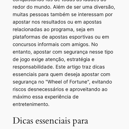
redor do mundo. Além de ser uma diversão,
muitas pessoas também se interessam por
apostar nos resultados ou em apostas
relacionadas ao programa, seja em
plataformas de apostas esportivas ou em
concursos informais com amigos. No
entanto, apostar com segurança nesse tipo
de jogo exige atenção, estratégia e
responsabilidade. Este artigo traz dicas
essenciais para quem deseja apostar com
segurança no "Wheel of Fortune", evitando
riscos desnecessários e aproveitando ao
máximo essa experiência de
entretenimento.
Dicas essenciais para