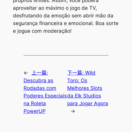
próprios limites. Assim, você poderá
aproveitar ao máximo o jogo de TV,
desfrutando da emoção sem abrir mão da
segurança financeira e emocional. Boa sorte
e jogue com moderação!
←
上一篇:
下一篇:
Wild
Descubra as
Toro: Os
Rodadas com
Melhores Slots
Poderes Especiais
da Elk Studios
na Roleta
para Jogar Agora
PowerUP
→