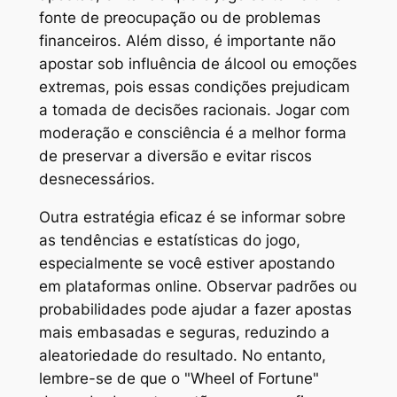
fonte de preocupação ou de problemas
financeiros. Além disso, é importante não
apostar sob influência de álcool ou emoções
extremas, pois essas condições prejudicam
a tomada de decisões racionais. Jogar com
moderação e consciência é a melhor forma
de preservar a diversão e evitar riscos
desnecessários.
Outra estratégia eficaz é se informar sobre
as tendências e estatísticas do jogo,
especialmente se você estiver apostando
em plataformas online. Observar padrões ou
probabilidades pode ajudar a fazer apostas
mais embasadas e seguras, reduzindo a
aleatoriedade do resultado. No entanto,
lembre-se de que o "Wheel of Fortune"