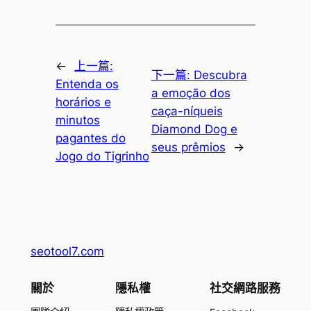
←
上一篇:
下一篇:
Descubra
Entenda os
a emoção dos
horários e
caça-níqueis
minutos
Diamond Dog e
pagantes do
seus prêmios
→
Jogo do Tigrinho
seotool7.com
關於
隱私權
社交網路服務