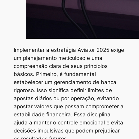
Implementar a estratégia Aviator 2025 exige
um planejamento meticuloso e uma
compreensão clara de seus princípios
básicos. Primeiro, é fundamental
estabelecer um gerenciamento de banca
rigoroso. Isso significa definir limites de
apostas diários ou por operação, evitando
apostar valores que possam comprometer a
estabilidade financeira. Essa disciplina
ajuda a manter o controle emocional e evita
decisões impulsivas que podem prejudicar
os resultados futuros.