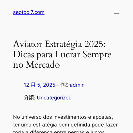
跳
seotool7.com
至
主
要
內
Aviator Estratégia 2025:
容
Dicas para Lucrar Sempre
no Mercado
12 月 5, 2025
—
admin
作者:
分類:
Uncategorized
No universo dos investimentos e apostas,
ter uma estratégia bem definida pode fazer
toda a diferença entre perdas e lucros