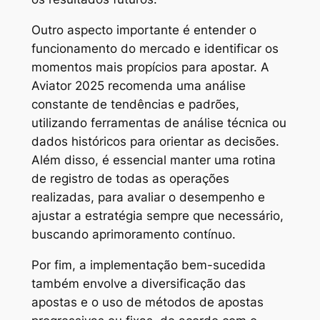
Outro aspecto importante é entender o
funcionamento do mercado e identificar os
momentos mais propícios para apostar. A
Aviator 2025 recomenda uma análise
constante de tendências e padrões,
utilizando ferramentas de análise técnica ou
dados históricos para orientar as decisões.
Além disso, é essencial manter uma rotina
de registro de todas as operações
realizadas, para avaliar o desempenho e
ajustar a estratégia sempre que necessário,
buscando aprimoramento contínuo.
Por fim, a implementação bem-sucedida
também envolve a diversificação das
apostas e o uso de métodos de apostas