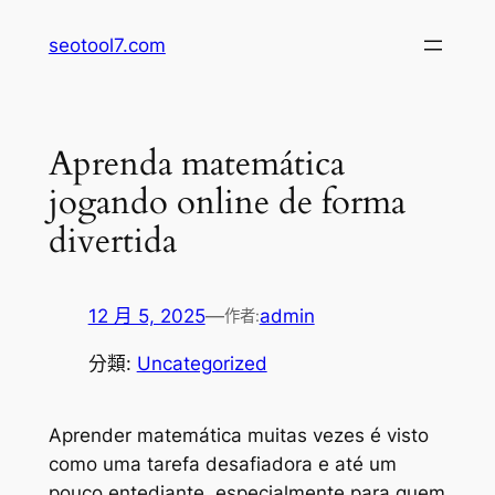
跳
seotool7.com
至
主
要
內
Aprenda matemática
容
jogando online de forma
divertida
12 月 5, 2025
—
admin
作者:
分類:
Uncategorized
Aprender matemática muitas vezes é visto
como uma tarefa desafiadora e até um
pouco entediante, especialmente para quem