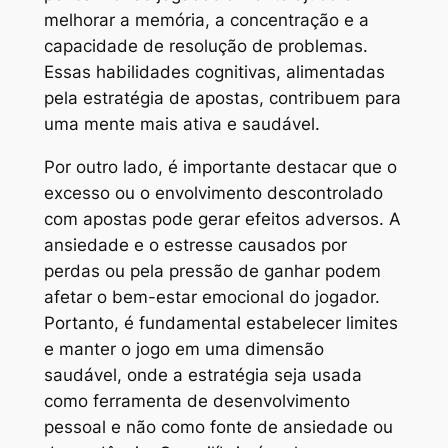
melhorar a memória, a concentração e a
capacidade de resolução de problemas.
Essas habilidades cognitivas, alimentadas
pela estratégia de apostas, contribuem para
uma mente mais ativa e saudável.
Por outro lado, é importante destacar que o
excesso ou o envolvimento descontrolado
com apostas pode gerar efeitos adversos. A
ansiedade e o estresse causados por
perdas ou pela pressão de ganhar podem
afetar o bem-estar emocional do jogador.
Portanto, é fundamental estabelecer limites
e manter o jogo em uma dimensão
saudável, onde a estratégia seja usada
como ferramenta de desenvolvimento
pessoal e não como fonte de ansiedade ou