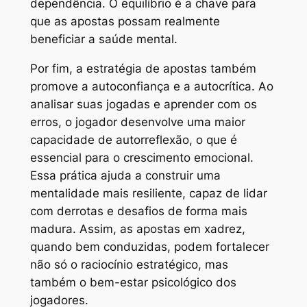
dependência. O equilíbrio é a chave para
que as apostas possam realmente
beneficiar a saúde mental.
Por fim, a estratégia de apostas também
promove a autoconfiança e a autocrítica. Ao
analisar suas jogadas e aprender com os
erros, o jogador desenvolve uma maior
capacidade de autorreflexão, o que é
essencial para o crescimento emocional.
Essa prática ajuda a construir uma
mentalidade mais resiliente, capaz de lidar
com derrotas e desafios de forma mais
madura. Assim, as apostas em xadrez,
quando bem conduzidas, podem fortalecer
não só o raciocínio estratégico, mas
também o bem-estar psicológico dos
jogadores.