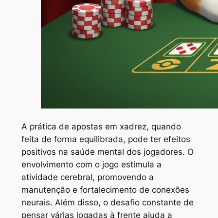
A prática de apostas em xadrez, quando
feita de forma equilibrada, pode ter efeitos
positivos na saúde mental dos jogadores. O
envolvimento com o jogo estimula a
atividade cerebral, promovendo a
manutenção e fortalecimento de conexões
neurais. Além disso, o desafio constante de
pensar várias jogadas à frente ajuda a