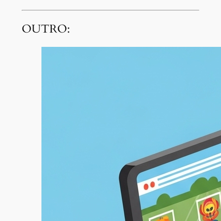
OUTRO: