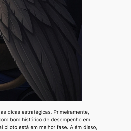
s dicas estratégicas. Primeiramente,
es com bom histórico de desempenho em
l piloto está em melhor fase. Além disso,