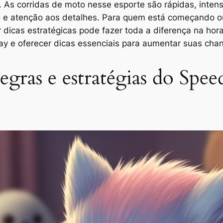
As corridas de moto nesse esporte são rápidas, intensa
 e atenção aos detalhes. Para quem está começando ou
dicas estratégicas pode fazer toda a diferença na hor
 e oferecer dicas essenciais para aumentar suas chan
gras e estratégias do Spee