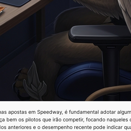
nas apostas em Speedway, é fundamental adotar alguma
eça bem os pilotos que irão competir, focando naquel
ados anteriores e o desempenho recente pode indicar qua