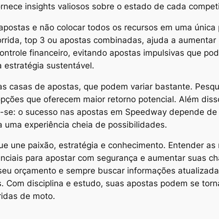
ornece insights valiosos sobre o estado de cada competi
s apostas e não colocar todos os recursos em uma única 
orrida, top 3 ou apostas combinadas, ajuda a aumentar
controle financeiro, evitando apostas impulsivas que pod
 estratégia sustentável.
las casas de apostas, que podem variar bastante. Pesq
pções que oferecem maior retorno potencial. Além diss
e-se: o sucesso nas apostas em Speedway depende de 
 uma experiência cheia de possibilidades.
e une paixão, estratégia e conhecimento. Entender as
ciais para apostar com segurança e aumentar suas cha
m seu orçamento e sempre buscar informações atualizad
 Com disciplina e estudo, suas apostas podem se torna
ridas de moto.