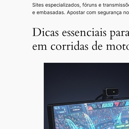
Sites especializados, fóruns e transmiss
e embasadas. Apostar com segurança no 
Dicas essenciais par
em corridas de mot