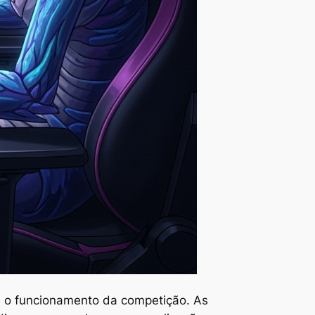
e o funcionamento da competição. As