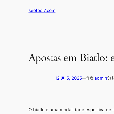
跳
seotool7.com
至
主
要
內
容
Apostas em Biatlo: 
12 月 5, 2025
—
admin
分
作者:
O biatlo é uma modalidade esportiva de i