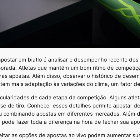
apostar em biatlo é analisar o desempenho recente dos
mporada. Atletas que mantêm um bom ritmo de competi
 nas apostas. Além disso, observar o histórico de des
m tem mais adaptação às variações do clima, um fator de
ticularidades de cada etapa da competição. Alguns atle
se de tiro. Conhecer esses detalhes permite apostar d
u combinando apostas em diferentes mercados. Além di
, pode fazer toda a diferença na hora de fechar sua apo
oveitar as opções de apostas ao vivo podem aumentar s