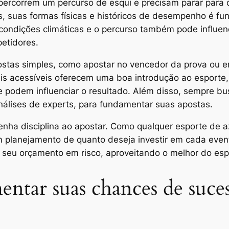
percorrem um percurso de esqui e precisam parar para 
as, suas formas físicas e históricos de desempenho é f
dições climáticas e o percurso também pode influencia
etidores.
stas simples, como apostar no vencedor da prova ou em
is acessíveis oferecem uma boa introdução ao esporte,
que podem influenciar o resultado. Além disso, sempre 
análises de experts, para fundamentar suas apostas.
tenha disciplina ao apostar. Como qualquer esporte de az
um planejamento de quanto deseja investir em cada even
r seu orçamento em risco, aproveitando o melhor do esp
mentar suas chances de suce