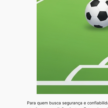
Para quem busca segurança e confiabili