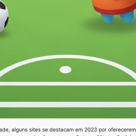
dade, alguns sites se destacam em 2023 por oferecere