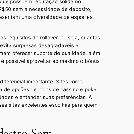
, que possuem reputação sólida no
 R$50 sem a necessidade de depósito,
presentam uma diversidade de esportes,
s requisitos de rollover, ou seja, quantas
 evita surpresas desagradáveis e
mam oferecer suporte de qualidade, além
 é possível aproveitar ao máximo o bônus
iferencial importante. Sites como
m de opções de jogos de cassino e poker.
dades e entender suas preferências. A
es sites excelentes escolhas para quem
dastro Sem