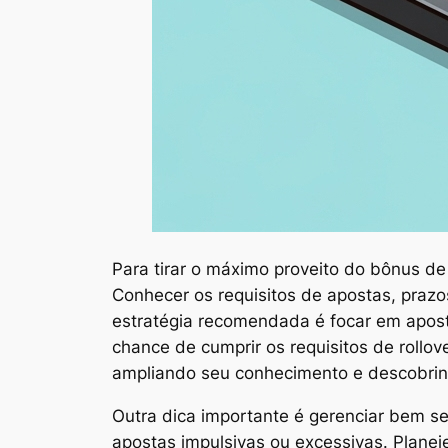
Para tirar o máximo proveito do bônus de
Conhecer os requisitos de apostas, prazo
estratégia recomendada é focar em apos
chance de cumprir os requisitos de rollov
ampliando seu conhecimento e descobrin
Outra dica importante é gerenciar bem se
apostas impulsivas ou excessivas. Planeje