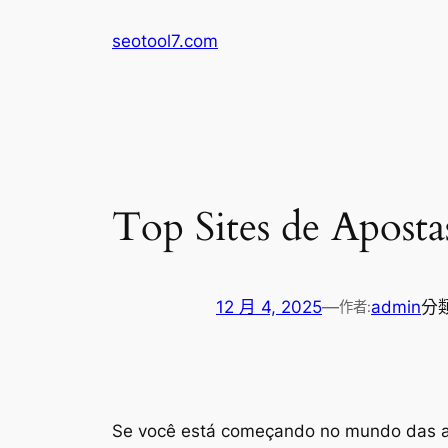
跳
seotool7.com
至
主
要
內
容
Top Sites de Apost
12 月 4, 2025
—
admin
分
作者:
Se você está começando no mundo das ap