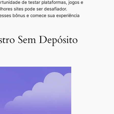
tunidade de testar plataformas, jogos e
lhores sites pode ser desafiador.
 esses bônus e comece sua experiência
stro Sem Depósito