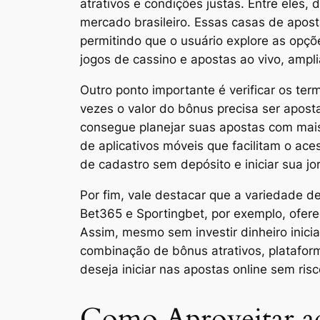
atrativos e condições justas. Entre eles
mercado brasileiro. Essas casas de apo
permitindo que o usuário explore as opçõ
jogos de cassino e apostas ao vivo, ampl
Outro ponto importante é verificar os ter
vezes o valor do bônus precisa ser apost
consegue planejar suas apostas com mai
de aplicativos móveis que facilitam o ac
de cadastro sem depósito e iniciar sua jo
Por fim, vale destacar que a variedade 
Bet365 e Sportingbet, por exemplo, ofere
Assim, mesmo sem investir dinheiro inici
combinação de bônus atrativos, platafor
deseja iniciar nas apostas online sem risc
Como Aproveitar a