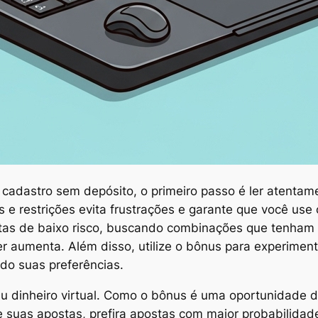
 cadastro sem depósito, o primeiro passo é ler atentam
s e restrições evita frustrações e garante que você use
tas de baixo risco, buscando combinações que tenham
er aumenta. Além disso, utilize o bônus para experiment
do suas preferências.
u dinheiro virtual. Como o bônus é uma oportunidade d
 suas apostas, prefira apostas com maior probabilidade 