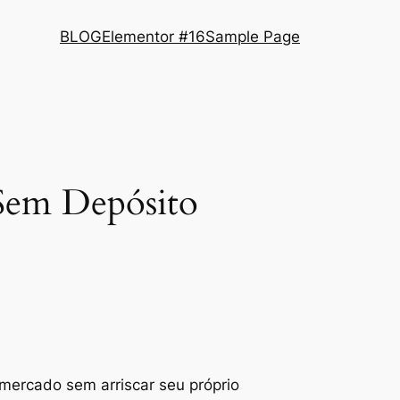
BLOG
Elementor #16
Sample Page
 Sem Depósito
mercado sem arriscar seu próprio