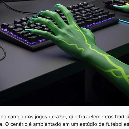
o campo dos jogos de azar, que traz elementos tradici
a. O cenário é ambientado em um estúdio de futebol est