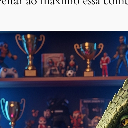
eitar ao máximo essa comb