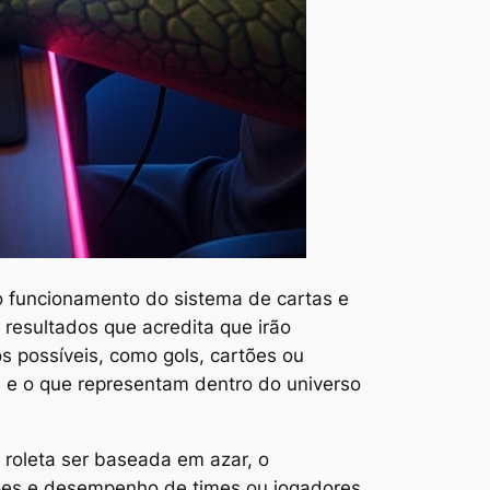
 o funcionamento do sistema de cartas e
resultados que acredita que irão
os possíveis, como gols, cartões ou
s e o que representam dentro do universo
a roleta ser baseada em azar, o
ões e desempenho de times ou jogadores.