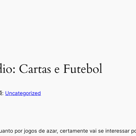
dio: Cartas e Futebol
類:
Uncategorized
uanto por jogos de azar, certamente vai se interessar 