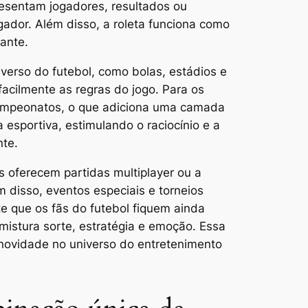
resentam jogadores, resultados ou
ogador. Além disso, a roleta funciona como
ante.
verso do futebol, como bolas, estádios e
facilmente as regras do jogo. Para os
 campeonatos, o que adiciona uma camada
 esportiva, estimulando o raciocínio e a
nte.
s oferecem partidas multiplayer ou a
disso, eventos especiais e torneios
e que os fãs do futebol fiquem ainda
istura sorte, estratégia e emoção. Essa
novidade no universo do entretenimento