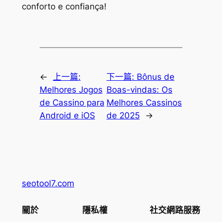
conforto e confiança!
←
上一篇:
下一篇:
Bônus de
Melhores Jogos
Boas-vindas: Os
de Cassino para
Melhores Cassinos
Android e iOS
de 2025
→
seotool7.com
關於
隱私權
社交網路服務