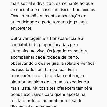
mais social e divertido, semelhante ao que
se encontra em cassinos físicos tradicionais.
Essa interação aumenta a sensação de
autenticidade e pode tornar o jogo mais
envolvente.
Outra vantagem é a transparência e a
confiabilidade proporcionadas pelo
streaming ao vivo. Os jogadores podem
acompanhar cada rodada de perto,
observando o dealer girar a roleta e verificar
os resultados em tempo real. Essa
transparência ajuda a criar confiança na
plataforma, além de ser uma experiência
mais justa. Muitos sites oferecem também
bônus exclusivos para quem aposta na
roleta brasileira, aumentando o saldo
disponível para apostas e,