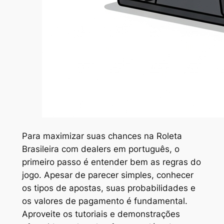
Para maximizar suas chances na Roleta
Brasileira com dealers em português, o
primeiro passo é entender bem as regras do
jogo. Apesar de parecer simples, conhecer
os tipos de apostas, suas probabilidades e
os valores de pagamento é fundamental.
Aproveite os tutoriais e demonstrações