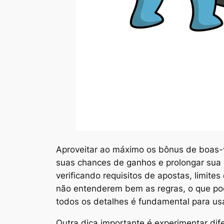
Aproveitar ao máximo os bônus de boas-v
suas chances de ganhos e prolongar sua d
verificando requisitos de apostas, limite
não entenderem bem as regras, o que po
todos os detalhes é fundamental para usa
Outra dica importante é experimentar dif