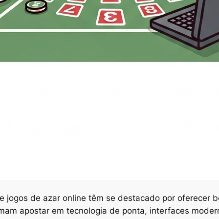
e jogos de azar online têm se destacado por oferecer 
mam apostar em tecnologia de ponta, interfaces moder