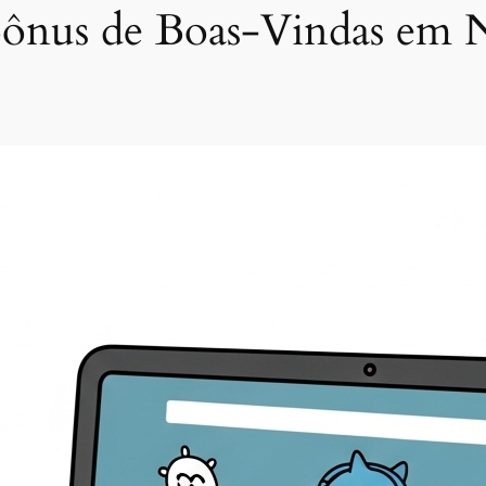
ônus de Boas-Vindas em 