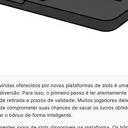
indas oferecidos por novas plataformas de slots é uma 
iversão. Para isso, o primeiro passo é ler atentamente
s de retirada e prazos de validade. Muitos jogadores de
de comprometer suas chances de sacar os lucros obtid
r o bônus de forma inteligente.
erentes jogos de slots disponíveis na plataforma. Os 