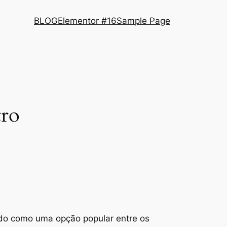
BLOG
Elementor #16
Sample Page
tro
ado como uma opção popular entre os