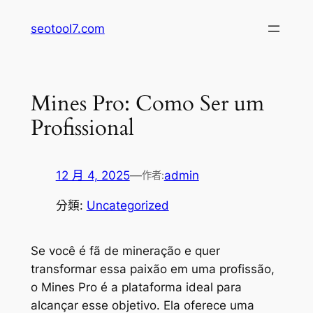
跳
seotool7.com
至
主
要
內
Mines Pro: Como Ser um
容
Profissional
12 月 4, 2025
—
admin
作者:
分類:
Uncategorized
Se você é fã de mineração e quer
transformar essa paixão em uma profissão,
o Mines Pro é a plataforma ideal para
alcançar esse objetivo. Ela oferece uma