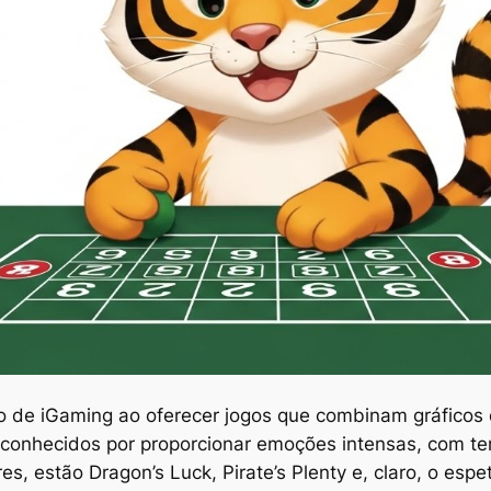
 de iGaming ao oferecer jogos que combinam gráficos 
ão conhecidos por proporcionar emoções intensas, com 
ares, estão
Dragon’s Luck
,
Pirate’s Plenty
e, claro, o espe