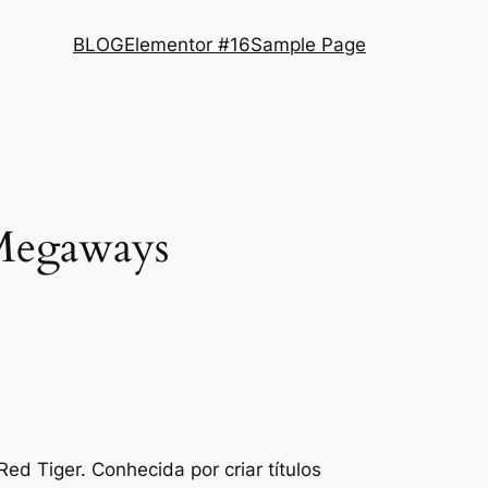
BLOG
Elementor #16
Sample Page
 Megaways
ed Tiger. Conhecida por criar títulos