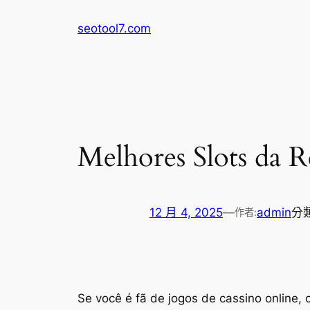
跳
seotool7.com
至
主
要
內
容
Melhores Slots da 
12 月 4, 2025
—
admin
分
作者:
Se você é fã de jogos de cassino online, 