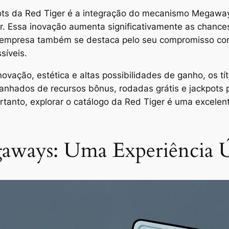
slots da Red Tiger é a integração do mecanismo Megawa
. Essa inovação aumenta significativamente as chances
 empresa também se destaca pelo seu compromisso com 
síveis.
vação, estética e altas possibilidades de ganho, os tí
nhados de recursos bônus, rodadas grátis e jackpots p
ortanto, explorar o catálogo da Red Tiger é uma excelen
aways: Uma Experiência Ú