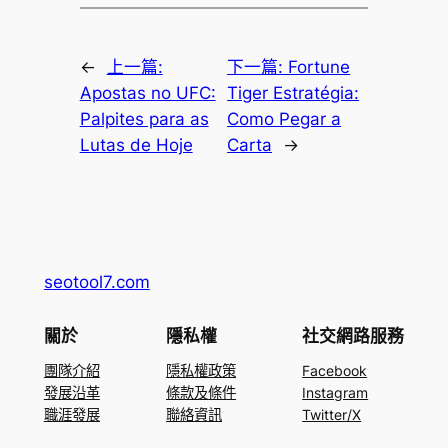
←
上一篇:
下一篇:
Fortune
Apostas no UFC:
Tiger Estratégia:
Palpites para as
Como Pegar a
Lutas de Hoje
Carta
→
seotool7.com
關於
隱私權
社交網路服務
團隊介紹
隱私權政策
Facebook
發展沿革
條款及條件
Instagram
職涯發展
聯絡資訊
Twitter/X