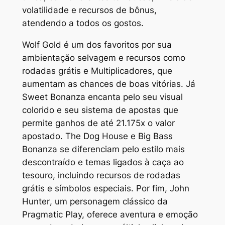
volatilidade e recursos de bônus,
atendendo a todos os gostos.
Wolf Gold
é um dos favoritos por sua
ambientação selvagem e recursos como
rodadas grátis e Multiplicadores, que
aumentam as chances de boas vitórias. Já
Sweet Bonanza
encanta pelo seu visual
colorido e seu sistema de apostas que
permite ganhos de até 21.175x o valor
apostado.
The Dog House
e
Big Bass
Bonanza
se diferenciam pelo estilo mais
descontraído e temas ligados à caça ao
tesouro, incluindo recursos de rodadas
grátis e símbolos especiais. Por fim,
John
Hunter
, um personagem clássico da
Pragmatic Play, oferece aventura e emoção