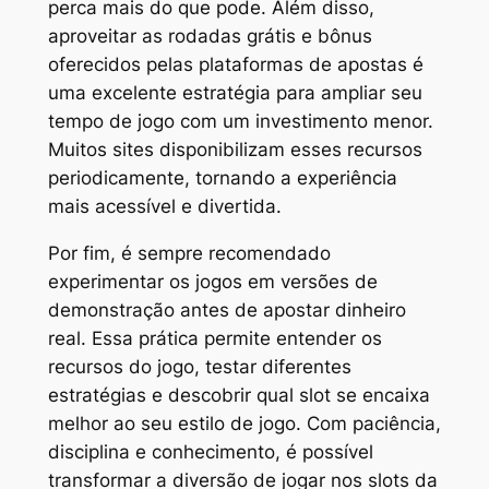
perca mais do que pode. Além disso,
aproveitar as rodadas grátis e bônus
oferecidos pelas plataformas de apostas é
uma excelente estratégia para ampliar seu
tempo de jogo com um investimento menor.
Muitos sites disponibilizam esses recursos
periodicamente, tornando a experiência
mais acessível e divertida.
Por fim, é sempre recomendado
experimentar os jogos em versões de
demonstração antes de apostar dinheiro
real. Essa prática permite entender os
recursos do jogo, testar diferentes
estratégias e descobrir qual slot se encaixa
melhor ao seu estilo de jogo. Com paciência,
disciplina e conhecimento, é possível
transformar a diversão de jogar nos slots da