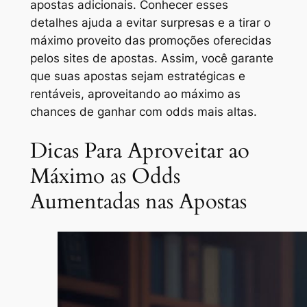
apostas adicionais. Conhecer esses
detalhes ajuda a evitar surpresas e a tirar o
máximo proveito das promoções oferecidas
pelos sites de apostas. Assim, você garante
que suas apostas sejam estratégicas e
rentáveis, aproveitando ao máximo as
chances de ganhar com odds mais altas.
Dicas Para Aproveitar ao
Máximo as Odds
Aumentadas nas Apostas