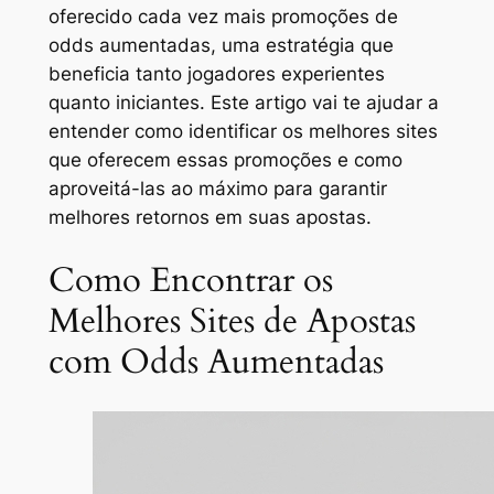
oferecido cada vez mais promoções de
odds aumentadas, uma estratégia que
beneficia tanto jogadores experientes
quanto iniciantes. Este artigo vai te ajudar a
entender como identificar os melhores sites
que oferecem essas promoções e como
aproveitá-las ao máximo para garantir
melhores retornos em suas apostas.
Como Encontrar os
Melhores Sites de Apostas
com Odds Aumentadas