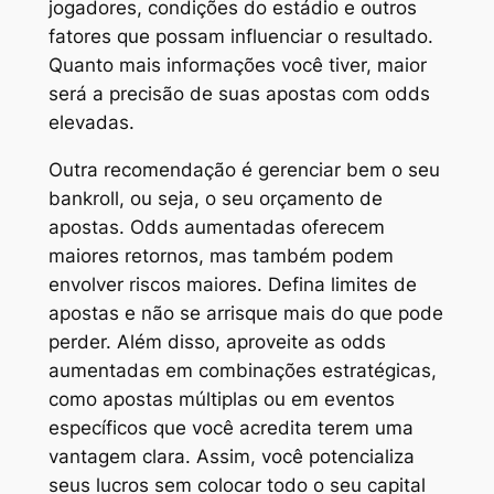
jogadores, condições do estádio e outros
fatores que possam influenciar o resultado.
Quanto mais informações você tiver, maior
será a precisão de suas apostas com odds
elevadas.
Outra recomendação é gerenciar bem o seu
bankroll, ou seja, o seu orçamento de
apostas. Odds aumentadas oferecem
maiores retornos, mas também podem
envolver riscos maiores. Defina limites de
apostas e não se arrisque mais do que pode
perder. Além disso, aproveite as odds
aumentadas em combinações estratégicas,
como apostas múltiplas ou em eventos
específicos que você acredita terem uma
vantagem clara. Assim, você potencializa
seus lucros sem colocar todo o seu capital