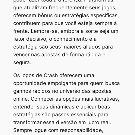
que atualizam frequentemente seus jogos,
oferecem bônus ou estratégias específicas,
contribuem para que você esteja sempre à
frente. Lembre-se, embora a sorte seja um
fator decisivo, o conhecimento e a
estratégia são seus maiores aliados para
vencer nas apostas de forma rápida e
segura.
Os jogos de Crash oferecem uma
oportunidade empolgante para quem busca
ganhos rápidos no universo das apostas
online. Conhecer as opções mais lucrativas,
entender suas dinâmicas e aplicar boas
estratégias são passos essenciais para
transformar essa diversão em lucro real.
Sempre jogue com responsabilidade,