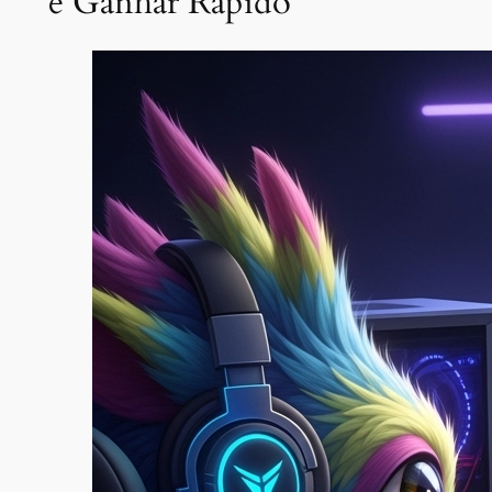
e Ganhar Rápido