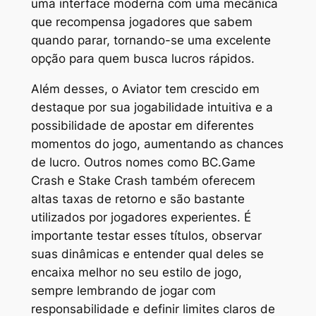
uma interface moderna com uma mecânica
que recompensa jogadores que sabem
quando parar, tornando-se uma excelente
opção para quem busca lucros rápidos.
Além desses, o
Aviator
tem crescido em
destaque por sua jogabilidade intuitiva e a
possibilidade de apostar em diferentes
momentos do jogo, aumentando as chances
de lucro. Outros nomes como
BC.Game
Crash
e
Stake Crash
também oferecem
altas taxas de retorno e são bastante
utilizados por jogadores experientes. É
importante testar esses títulos, observar
suas dinâmicas e entender qual deles se
encaixa melhor no seu estilo de jogo,
sempre lembrando de jogar com
responsabilidade e definir limites claros de