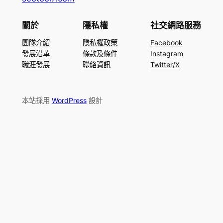
關於
隱私權
社交網路服務
團隊介紹
隱私權政策
Facebook
發展沿革
條款及條件
Instagram
職涯發展
聯絡資訊
Twitter/X
本站採用
WordPress
設計