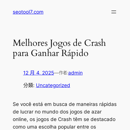
跳
seotool7.com
至
主
要
內
Melhores Jogos de Crash
容
para Ganhar Rápido
12 月 4, 2025
—
admin
作者:
分類:
Uncategorized
Se você está em busca de maneiras rápidas
de lucrar no mundo dos jogos de azar
online, os jogos de Crash têm se destacado
como uma escolha popular entre os