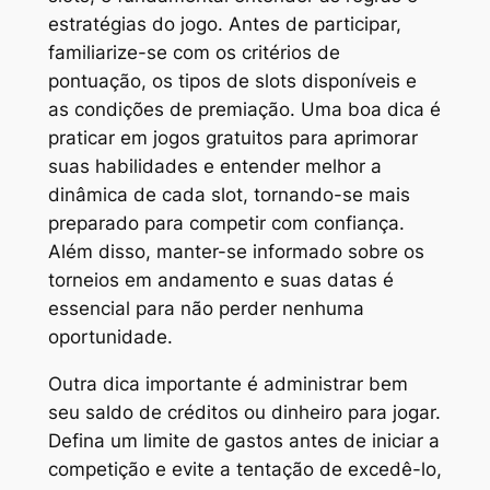
estratégias do jogo. Antes de participar,
familiarize-se com os critérios de
pontuação, os tipos de slots disponíveis e
as condições de premiação. Uma boa dica é
praticar em jogos gratuitos para aprimorar
suas habilidades e entender melhor a
dinâmica de cada slot, tornando-se mais
preparado para competir com confiança.
Além disso, manter-se informado sobre os
torneios em andamento e suas datas é
essencial para não perder nenhuma
oportunidade.
Outra dica importante é administrar bem
seu saldo de créditos ou dinheiro para jogar.
Defina um limite de gastos antes de iniciar a
competição e evite a tentação de excedê-lo,