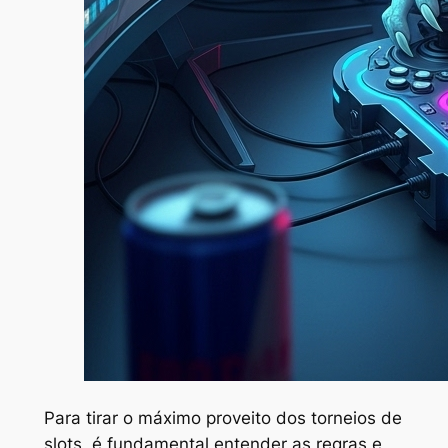
Para tirar o máximo proveito dos torneios de
slots, é fundamental entender as regras e