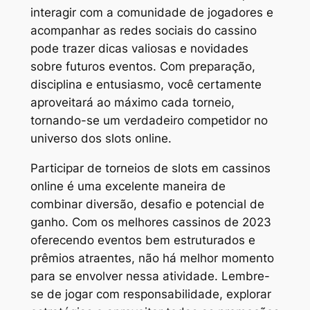
interagir com a comunidade de jogadores e
acompanhar as redes sociais do cassino
pode trazer dicas valiosas e novidades
sobre futuros eventos. Com preparação,
disciplina e entusiasmo, você certamente
aproveitará ao máximo cada torneio,
tornando-se um verdadeiro competidor no
universo dos slots online.
Participar de torneios de slots em cassinos
online é uma excelente maneira de
combinar diversão, desafio e potencial de
ganho. Com os melhores cassinos de 2023
oferecendo eventos bem estruturados e
prêmios atraentes, não há melhor momento
para se envolver nessa atividade. Lembre-
se de jogar com responsabilidade, explorar