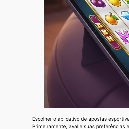
Escolher o aplicativo de apostas esporti
Primeiramente, avalie suas preferências 