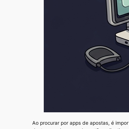
Ao procurar por apps de apostas, é impor