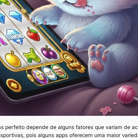
vas perfeito depende de alguns fatores que variam de ac
esportivas, pois alguns apps oferecem uma maior varied