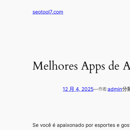
跳
seotool7.com
至
主
要
內
容
Melhores Apps de Ap
12 月 4, 2025
—
admin
分
作者:
Se você é apaixonado por esportes e gost