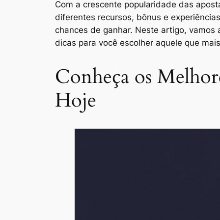
Com a crescente popularidade das apost
diferentes recursos, bônus e experiências
chances de ganhar. Neste artigo, vamos 
dicas para você escolher aquele que mais
Conheça os Melhore
Hoje