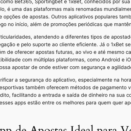
 como Bet365, Sportingbet e 1xBet, conhecidos por sua 
plo, é uma das plataformas mais renomadas mundialment
e opções de apostas. Outros aplicativos populares ta
ogo no início, além de promoções periódicas que mantêm
icularidades, atendendo a diferentes tipos de apostad
gação e pelo suporte ao cliente eficiente. Já o 1xBet 
lém de oferecer apostas futuras, ao vivo e até mesmo c
ibilidade com múltiplas plataformas, como Android e i
ossa apostar de onde estiver com segurança e agilidad
ificar a segurança do aplicativo, especialmente na hor
esportivas também oferecem métodos de pagamento varia
dito, facilitando a entrada e saída de dinheiro na sua
esses apps estão entre os melhores para quem quer apo
p de Apostas Ideal para V