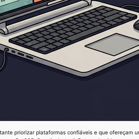
tante priorizar plataformas confiáveis e que ofereçam 