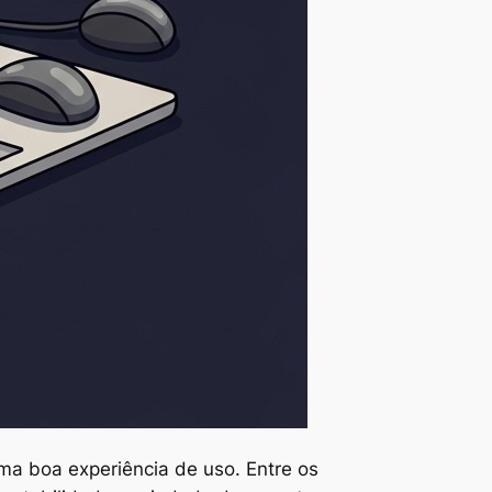
uma boa experiência de uso. Entre os