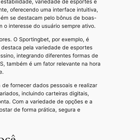
estabilidade, variedade de esportes e
e, oferecendo uma interface intuitiva,
mbém se destacam pelo bônus de boas-
 o interesse do usuário sempre ativo.
ores. O Sportingbet, por exemplo, é
se destaca pela variedade de esportes
assino, integrando diferentes formas de
OS, também é um fator relevante na hora
e.
a de fornecer dados pessoais e realizar
dos, incluindo carteiras digitais,
 conta. Com a variedade de opções e a
star de forma prática, segura e
ocê