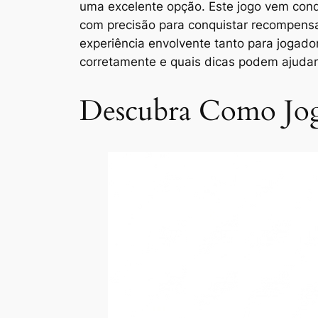
uma excelente opção. Este jogo vem conqu
com precisão para conquistar recompensa
experiência envolvente tanto para jogado
corretamente e quais dicas podem ajudar 
Descubra Como Jog