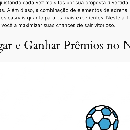
istando cada vez mais fãs por sua proposta divertida e
s. Além disso, a combinação de elementos de adrenalin
res casuais quanto para os mais experientes. Neste art
você a maximizar suas chances de sair vitorioso.
ar e Ganhar Prêmios no N