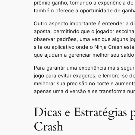
prêmio ganho, tornando a experiência de
também oferece a oportunidade de ganhar
Outro aspecto importante é entender a di
aposta, permitindo que o jogador escolha
observar padrões, uma vez que alguns j
site ou aplicativo onde o Ninja Crash est
que ajudam a gerenciar melhor seu saldo 
Para garantir uma experiência mais segur
jogo para evitar exageros, e lembre-se d
melhorar sua precisão no corte e aumenta
apenas uma diversão e se transforma num
Dicas e Estratégias
Crash