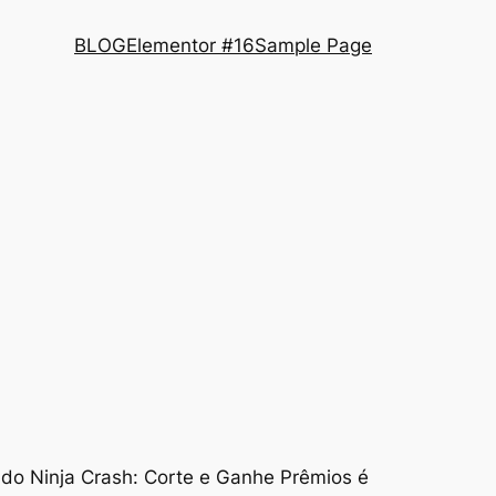
BLOG
Elementor #16
Sample Page
 do Ninja Crash: Corte e Ganhe Prêmios é