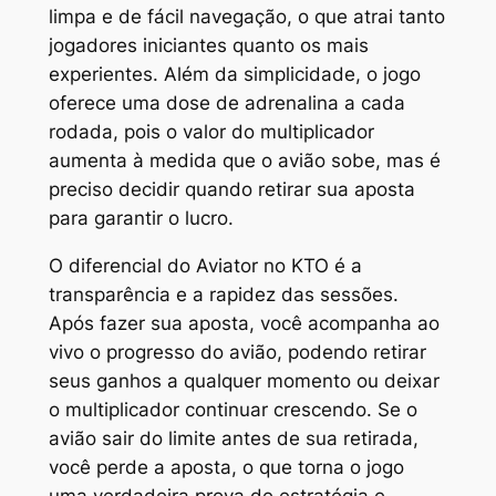
limpa e de fácil navegação, o que atrai tanto
jogadores iniciantes quanto os mais
experientes. Além da simplicidade, o jogo
oferece uma dose de adrenalina a cada
rodada, pois o valor do multiplicador
aumenta à medida que o avião sobe, mas é
preciso decidir quando retirar sua aposta
para garantir o lucro.
O diferencial do Aviator no KTO é a
transparência e a rapidez das sessões.
Após fazer sua aposta, você acompanha ao
vivo o progresso do avião, podendo retirar
seus ganhos a qualquer momento ou deixar
o multiplicador continuar crescendo. Se o
avião sair do limite antes de sua retirada,
você perde a aposta, o que torna o jogo