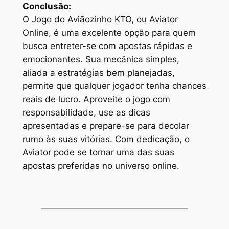
Conclusão:
O Jogo do Aviãozinho KTO, ou Aviator
Online, é uma excelente opção para quem
busca entreter-se com apostas rápidas e
emocionantes. Sua mecânica simples,
aliada a estratégias bem planejadas,
permite que qualquer jogador tenha chances
reais de lucro. Aproveite o jogo com
responsabilidade, use as dicas
apresentadas e prepare-se para decolar
rumo às suas vitórias. Com dedicação, o
Aviator pode se tornar uma das suas
apostas preferidas no universo online.