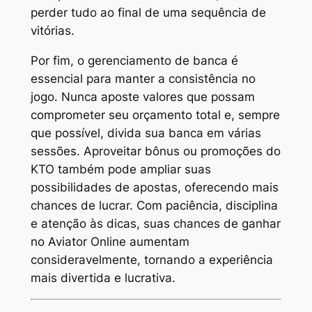
perder tudo ao final de uma sequência de
vitórias.
Por fim, o gerenciamento de banca é
essencial para manter a consistência no
jogo. Nunca aposte valores que possam
comprometer seu orçamento total e, sempre
que possível, divida sua banca em várias
sessões. Aproveitar bônus ou promoções do
KTO também pode ampliar suas
possibilidades de apostas, oferecendo mais
chances de lucrar. Com paciência, disciplina
e atenção às dicas, suas chances de ganhar
no Aviator Online aumentam
consideravelmente, tornando a experiência
mais divertida e lucrativa.