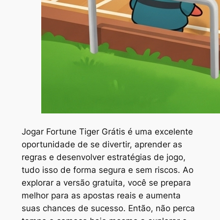
Jogar Fortune Tiger Grátis é uma excelente
oportunidade de se divertir, aprender as
regras e desenvolver estratégias de jogo,
tudo isso de forma segura e sem riscos. Ao
explorar a versão gratuita, você se prepara
melhor para as apostas reais e aumenta
suas chances de sucesso. Então, não perca