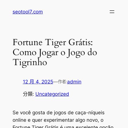
跳
seotool7.com
至
主
要
內
Fortune Tiger Grátis:
容
Como Jogar o Jogo do
Tigrinho
12 月 4, 2025
—
admin
作者:
分類:
Uncategorized
Se você gosta de jogos de caça-níqueis
online e quer experimentar algo novo, o
Fortune Tiger Grátis é uma excelente opção.