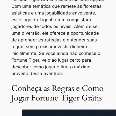
Com uma temática que remete às florestas
asiáticas e uma jogabilidade envolvente,
esse jogo do Tigrinho tem conquistado
jogadores de todos os níveis. Além de ser
uma diversão, ele oferece a oportunidade
de aprender estratégias e entender suas
regras sem precisar investir dinheiro
inicialmente. Se você ainda não conhece o
Fortune Tiger, veio ao lugar certo para
descobrir como jogar e tirar o máximo
proveito dessa aventura.
Conheça as Regras e Como
Jogar Fortune Tiger Grátis