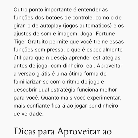
Outro ponto importante é entender as
funções dos botões de controle, como o de
girar, o de autoplay (jogos automáticos) e os
ajustes de som e imagem. Jogar Fortune
Tiger Gratuito permite que você treine essas
funções sem pressa, o que é especialmente
útil para quem deseja aprender estratégias
antes de jogar com dinheiro real. Aproveitar
a versão grátis é uma ótima forma de
familiarizar-se com o ritmo do jogo e
descobrir qual estratégia funciona melhor
para você. Quanto mais você experimentar,
mais confiante ficará ao jogar por dinheiro
de verdade.
Dicas para Aproveitar ao