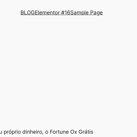
BLOG
Elementor #16
Sample Page
próprio dinheiro, o Fortune Ox Grátis