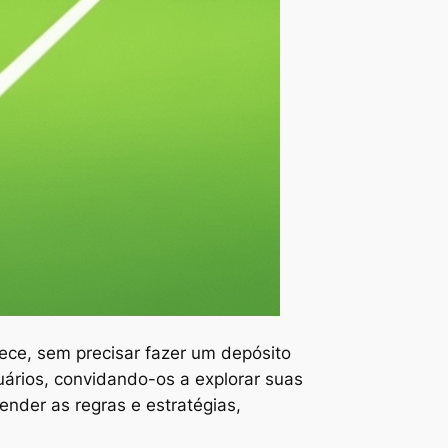
ece, sem precisar fazer um depósito
suários, convidando-os a explorar suas
nder as regras e estratégias,