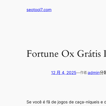
跳
seotool7.com
至
主
要
內
容
Fortune Ox Grátis
12 月 4, 2025
—
admin
分
作者:
Se você é fã de jogos de caça-níqueis e 