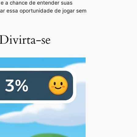
s e a chance de entender suas
tar essa oportunidade de jogar sem
Divirta-se