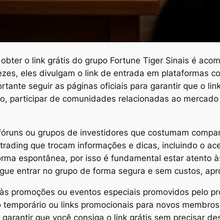
ter o link grátis do grupo Fortune Tiger Sinais é acomp
vezes, eles divulgam o link de entrada em plataformas
ante seguir as páginas oficiais para garantir que o link
sso, participar de comunidades relacionadas ao mercad
e fóruns ou grupos de investidores que costumam comparti
rading que trocam informações e dicas, incluindo o ac
rma espontânea, por isso é fundamental estar atento às 
segue entrar no grupo de forma segura e sem custos, apr
to às promoções ou eventos especiais promovidos pelo pr
to temporário ou links promocionais para novos membr
e garantir que você consiga o link grátis sem precisar 