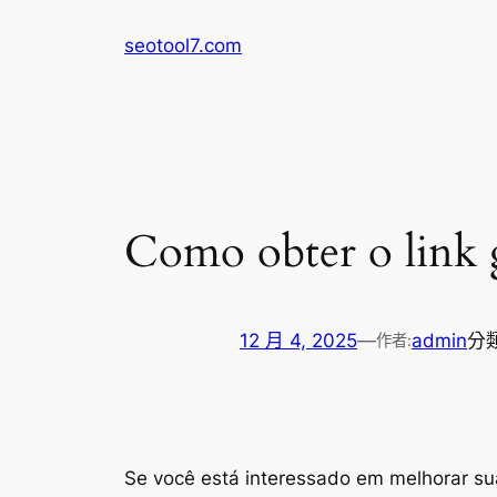
跳
seotool7.com
至
主
要
內
容
Como obter o link g
12 月 4, 2025
—
admin
分
作者:
Se você está interessado em melhorar sua