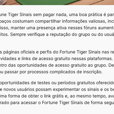
tune Tiger Sinais sem pagar nada, uma boa prática é par
aços costumam compartilhar informações valiosas, incl
disso, manter uma presença ativa nesses fóruns aument
eitos. Sempre verifique a reputação do grupo ou do usuá
s páginas oficiais e perfis do Fortune Tiger Sinais nas 
dades e links de acesso gratuito nessas plataformas. I
entro das oportunidades de acesso gratuito ao grupo. 
ou passar por processos complicados de inscrição.
 oportunidades de testes ou períodos gratuitos ofereci
e novos usuários possam experimentar os sinais e os b
ma forma de obter o link grátis e, ao mesmo tempo, aval
ado para acessar o Fortune Tiger Sinais de forma segura