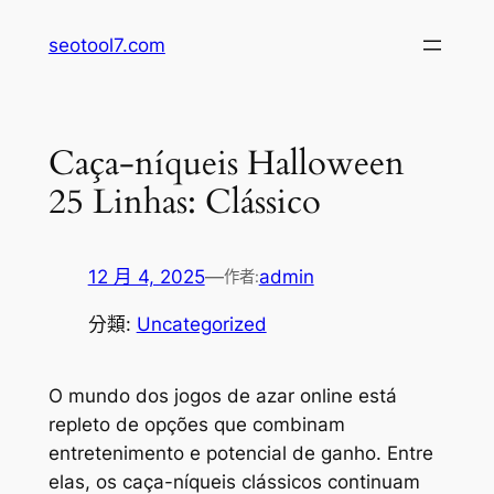
跳
seotool7.com
至
主
要
內
Caça-níqueis Halloween
容
25 Linhas: Clássico
12 月 4, 2025
—
admin
作者:
分類:
Uncategorized
O mundo dos jogos de azar online está
repleto de opções que combinam
entretenimento e potencial de ganho. Entre
elas, os caça-níqueis clássicos continuam